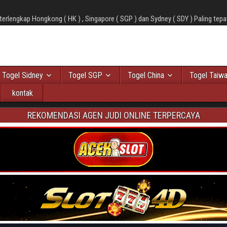
terlengkap Hongkong ( HK ) , Singapore ( SGP ) dan Sydney ( SDY ) Paling tepa
Togel Sidney
Togel SGP
Togel China
Togel Taiw
kontak
REKOMENDASI AGEN JUDI ONLINE TERPERCAYA