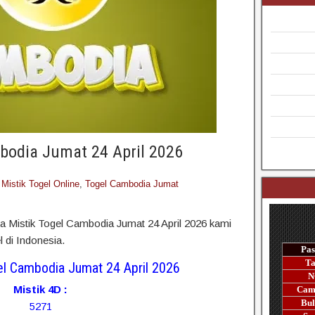
bodia Jumat 24 April 2026
Mistik Togel Online
,
Togel Cambodia Jumat
a Mistik Togel Cambodia Jumat 24 April 2026 kami
l di Indonesia.
el Cambodia Jumat 24 April 2026
Mistik 4D :
5271