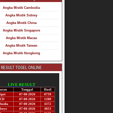
Angka Mistik Cambodia
Angka Mistik Sidney
Angka Mistik China
Angka Mistik Singapore
Angka Mistik Macau
Angka Mistik Taiwan
Angka Mistik Hongkong
RESULT TOGEL ONLINE