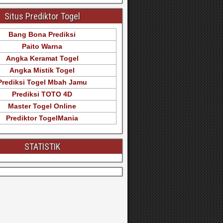
Situs Prediktor Togel
Bang Bona Prediksi
Paito Warna
Angka Keramat Togel
Angka Mistik Togel
Prediksi Togel Mbah Jamu
Prediksi TOTO 4D
Master Togel Online
Prediktor TogelMania
STATISTIK