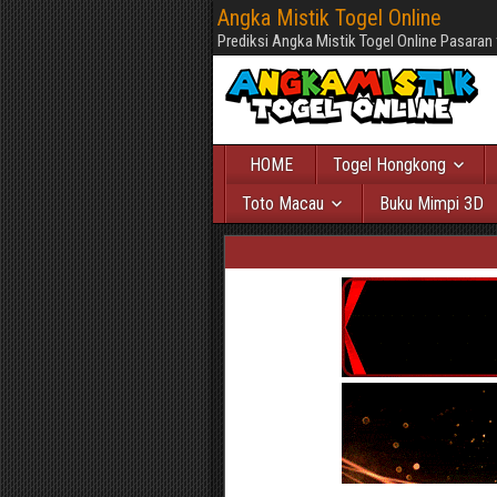
Angka Mistik Togel Online
Prediksi Angka Mistik Togel Online Pasaran 
HOME
Togel Hongkong
Toto Macau
Buku Mimpi 3D