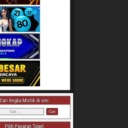
Cari Angka Mistik di sini
Pilih Pasaran Togel