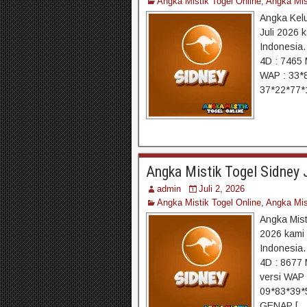
Angka Mistik Togel Online
,
Angka Mis
Angka Kelu
Juli 2026 
Indonesia.
4D : 7465 
WAP : 33*
37*22*77*
Angka Mistik Togel Sidney 
admin
Juli 2, 2026
Angka Mistik Togel Online
,
Angka Mis
Angka Mist
2026 kami 
Indonesia.
4D : 8677
versi WAP
09*83*39*
GENAP […