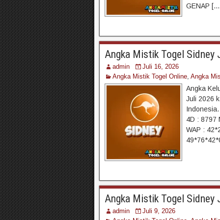
GENAP […
Angka Mistik Togel Sidney 
admin
Juli 16, 2026
Angka Mistik Togel Online
,
Angka Mis
Angka Kelu
Juli 2026 
Indonesia.
4D : 8797 
WAP : 42*
49*76*42*
Angka Mistik Togel Sidney 
admin
Juli 9, 2026