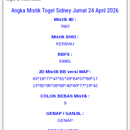
Angka Mistik Togel Sidney Jumat 24 April 2026
Mistik 4D :
7667
Mistik SHIO :
KERBAU
BBFS :
59961
2D Mistik BB versi WAP :
63*18*77*47*61*39*84*07*89*17
13*65*95*38*88*40*60*77*19*42
COLOK BEBAS Mistik :
9
GENAP / GANJIL :
GENAP