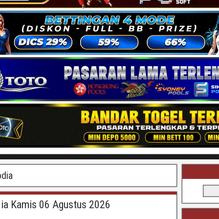
odia
dia Kamis 06 Agustus 2026