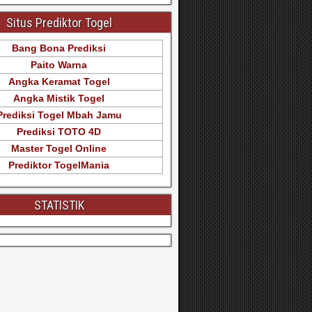
Situs Prediktor Togel
Bang Bona Prediksi
Paito Warna
Angka Keramat Togel
Angka Mistik Togel
Prediksi Togel Mbah Jamu
Prediksi TOTO 4D
Master Togel Online
Prediktor TogelMania
STATISTIK