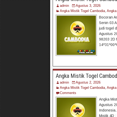
admin
Agustus 3, 2026
Angka Mistik Togel Cambodia
,
Angka 
Bocoran An
Senin 03 
judi togel
Agustus 20
98203 2D 
14*31*00*
Angka Mistik Togel Cambod
admin
Agustus 2, 2026
Angka Mistik Togel Cambodia
,
Angka 
Comments
Angka Mist
Agustus 20
Indonesia.
Mistik 4D 