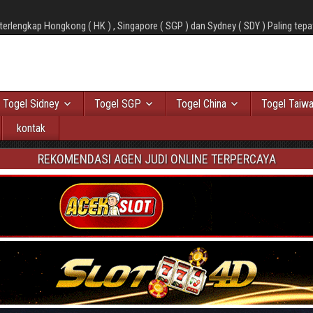
terlengkap Hongkong ( HK ) , Singapore ( SGP ) dan Sydney ( SDY ) Paling tepa
Togel Sidney
Togel SGP
Togel China
Togel Taiw
kontak
REKOMENDASI AGEN JUDI ONLINE TERPERCAYA