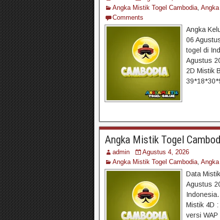
Angka Mistik Togel Cambodia
,
Angka 
Comments
Angka Kelu
06 Agustu
togel di I
Agustus 20
2D Mistik
39*18*30*
Angka Mistik Togel Cambod
admin
Agustus 4, 2026
Angka Mistik Togel Cambodia
,
Angka 
Data Misti
Agustus 20
Indonesia.
Mistik 4D 
versi WAP