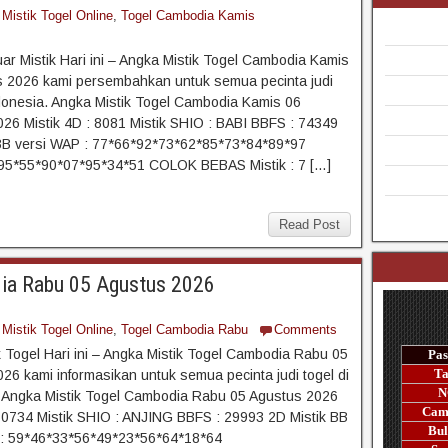
Mistik Togel Online
,
Togel Cambodia Kamis
ar Mistik Hari ini – Angka Mistik Togel Cambodia Kamis
s 2026 kami persembahkan untuk semua pecinta judi
ndonesia. Angka Mistik Togel Cambodia Kamis 06
26 Mistik 4D : 8081 Mistik SHIO : BABI BBFS : 74349
 BB versi WAP : 77*66*92*73*62*85*73*84*89*97
95*55*90*07*95*34*51 COLOK BEBAS Mistik : 7 […]
Read Post
ia Rabu 05 Agustus 2026
Mistik Togel Online
,
Togel Cambodia Rabu
Comments
k Togel Hari ini – Angka Mistik Togel Cambodia Rabu 05
26 kami informasikan untuk semua pecinta judi togel di
 Angka Mistik Togel Cambodia Rabu 05 Agustus 2026
: 0734 Mistik SHIO : ANJING BBFS : 29993 2D Mistik BB
 : 59*46*33*56*49*23*56*64*18*64