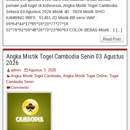
pemain judi togel di Indonesia. Angka Mistik Togel Cambodia
Selasa 04 Agustus 2026 Mistik 4D : 5826 Mistik SHIO :
KAMBING BBFS : 51491 2D Mistik BB versi WAP :
09*64*44*17*85*16*20*77*27*18
02*78*92*39*48*26*70*23*80*63 COLOK BEBAS Mistik : 1 […]
Read Post
Angka Mistik Togel Cambodia Senin 03 Agustus
2026
admin
Agustus 3, 2026
Angka Mistik Togel Cambodia
,
Angka Mistik Togel Online
,
Togel
Cambodia Senin
Comments