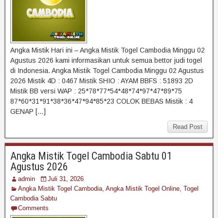
Angka Mistik Hari ini – Angka Mistik Togel Cambodia Minggu 02
Agustus 2026 kami informasikan untuk semua bettor judi togel
di Indonesia. Angka Mistik Togel Cambodia Minggu 02 Agustus
2026 Mistik 4D : 0467 Mistik SHIO : AYAM BBFS : 51893 2D
Mistik BB versi WAP : 25*78*77*54*48*74*97*47*89*75
87*60*31*91*38*36*47*94*85*23 COLOK BEBAS Mistik : 4
GENAP […]
Read Post
Angka Mistik Togel Cambodia Sabtu 01
Agustus 2026
admin
Juli 31, 2026
Angka Mistik Togel Cambodia
,
Angka Mistik Togel Online
,
Togel
Cambodia Sabtu
Comments