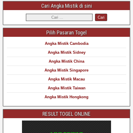
Cari Angka Mistik di sini
Pilih Pasaran Togel
Angka Mistik Cambodia
Angka Mistik Sidney
Angka Mistik China
Angka Mistik Singapore
Angka Mistik Macau
Angka Mistik Taiwan
Angka Mistik Hongkong
RESULT TOGEL ONLINE