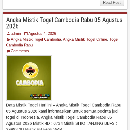
Read Post
Angka Mistik Togel Cambodia Rabu 05 Agustus
2026
admin
Agustus 4, 2026
Angka Mistik Togel Cambodia
,
Angka Mistik Togel Online
,
Togel
Cambodia Rabu
Comments
Data Mistik Togel Hari ini – Angka Mistik Togel Cambodia Rabu
05 Agustus 2026 kami informasikan untuk semua pecinta judi
togel di Indonesia. Angka Mistik Togel Cambodia Rabu 05
Agustus 2026 Mistik 4D : 0734 Mistik SHIO : ANJING BBFS :
29993 2D Mistik BB versi WAP :