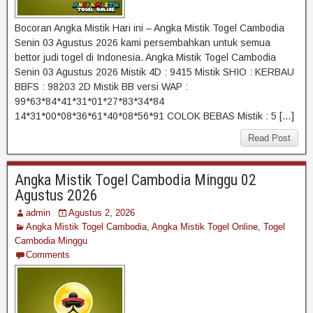
Bocoran Angka Mistik Hari ini – Angka Mistik Togel Cambodia
Senin 03 Agustus 2026 kami persembahkan untuk semua
bettor judi togel di Indonesia. Angka Mistik Togel Cambodia
Senin 03 Agustus 2026 Mistik 4D : 9415 Mistik SHIO : KERBAU
BBFS : 98203 2D Mistik BB versi WAP :
99*63*84*41*31*01*27*83*34*84
14*31*00*08*36*61*40*08*56*91 COLOK BEBAS Mistik : 5 […]
Read Post
Angka Mistik Togel Cambodia Minggu 02
Agustus 2026
admin
Agustus 2, 2026
Angka Mistik Togel Cambodia
,
Angka Mistik Togel Online
,
Togel
Cambodia Minggu
Comments