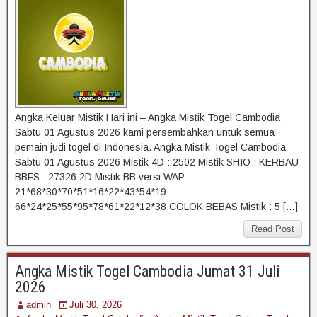
Angka Keluar Mistik Hari ini – Angka Mistik Togel Cambodia
Sabtu 01 Agustus 2026 kami persembahkan untuk semua
pemain judi togel di Indonesia. Angka Mistik Togel Cambodia
Sabtu 01 Agustus 2026 Mistik 4D : 2502 Mistik SHIO : KERBAU
BBFS : 27326 2D Mistik BB versi WAP :
21*68*30*70*51*16*22*43*54*19
66*24*25*55*95*78*61*22*12*38 COLOK BEBAS Mistik : 5 […]
Read Post
Angka Mistik Togel Cambodia Jumat 31 Juli
2026
admin
Juli 30, 2026