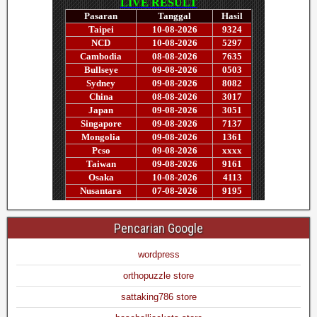
Pencarian Google
wordpress
orthopuzzle store
sattaking786 store