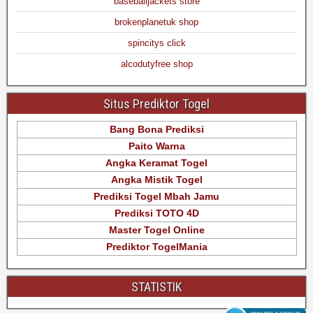
baseballjackets store
brokenplanetuk shop
spincitys click
alcodutyfree shop
Situs Prediktor Togel
Bang Bona Prediksi
Paito Warna
Angka Keramat Togel
Angka Mistik Togel
Prediksi Togel Mbah Jamu
Prediksi TOTO 4D
Master Togel Online
Prediktor TogelMania
STATISTIK