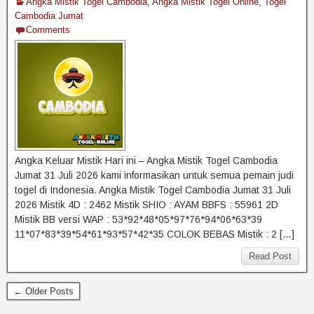
Angka Mistik Togel Cambodia
,
Angka Mistik Togel Online
,
Togel
Cambodia Jumat
Comments
Angka Keluar Mistik Hari ini – Angka Mistik Togel Cambodia
Jumat 31 Juli 2026 kami informasikan untuk semua pemain judi
togel di Indonesia. Angka Mistik Togel Cambodia Jumat 31 Juli
2026 Mistik 4D : 2462 Mistik SHIO : AYAM BBFS : 55961 2D
Mistik BB versi WAP : 53*92*48*05*97*76*94*06*63*39
11*07*83*39*54*61*93*57*42*35 COLOK BEBAS Mistik : 2 […]
Read Post
← Older Posts