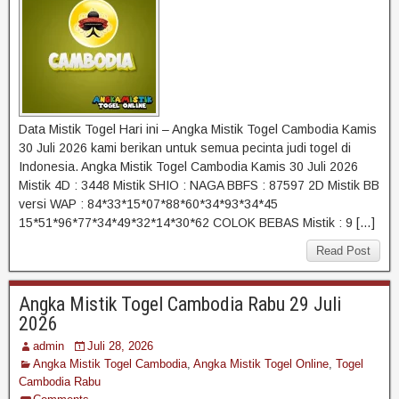
Data Mistik Togel Hari ini – Angka Mistik Togel Cambodia Kamis
30 Juli 2026 kami berikan untuk semua pecinta judi togel di
Indonesia. Angka Mistik Togel Cambodia Kamis 30 Juli 2026
Mistik 4D : 3448 Mistik SHIO : NAGA BBFS : 87597 2D Mistik BB
versi WAP : 84*33*15*07*88*60*34*93*34*45
15*51*96*77*34*49*32*14*30*62 COLOK BEBAS Mistik : 9 […]
Read Post
Angka Mistik Togel Cambodia Rabu 29 Juli
2026
admin
Juli 28, 2026
Angka Mistik Togel Cambodia
,
Angka Mistik Togel Online
,
Togel
Cambodia Rabu