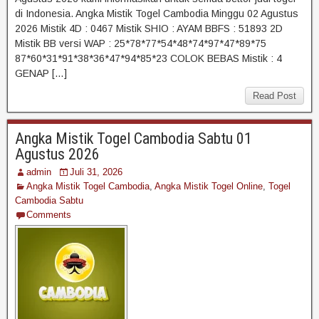
di Indonesia. Angka Mistik Togel Cambodia Minggu 02 Agustus
2026 Mistik 4D : 0467 Mistik SHIO : AYAM BBFS : 51893 2D
Mistik BB versi WAP : 25*78*77*54*48*74*97*47*89*75
87*60*31*91*38*36*47*94*85*23 COLOK BEBAS Mistik : 4
GENAP […]
Read Post
Angka Mistik Togel Cambodia Sabtu 01
Agustus 2026
admin
Juli 31, 2026
Angka Mistik Togel Cambodia
,
Angka Mistik Togel Online
,
Togel
Cambodia Sabtu
Comments