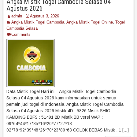
Angka Mistik Togel Cambodia Selasa 04
Agustus 2026
admin
Agustus 3, 2026
Angka Mistik Togel Cambodia
,
Angka Mistik Togel Online
,
Togel
Cambodia Selasa
Comments
Data Mistik Togel Hari ini – Angka Mistik Togel Cambodia
Selasa 04 Agustus 2026 kami informasikan untuk semua
pemain judi togel di Indonesia. Angka Mistik Togel Cambodia
Selasa 04 Agustus 2026 Mistik 4D : 5826 Mistik SHIO :
KAMBING BBFS : 51491 2D Mistik BB versi WAP :
09*64*44*17*85*16*20*77*27*18
02*78*92*39*48*26*70*23*80*63 COLOK BEBAS Mistik : 1 […]