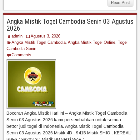
Read Post
Angka Mistik Togel Cambodia Senin 03 Agustus
2026
admin
Agustus 3, 2026
Angka Mistik Togel Cambodia
,
Angka Mistik Togel Online
,
Togel
Cambodia Senin
Comments
Bocoran Angka Mistik Hari ini – Angka Mistik Togel Cambodia
Senin 03 Agustus 2026 kami persembahkan untuk semua
bettor judi togel di Indonesia. Angka Mistik Togel Cambodia
Senin 03 Agustus 2026 Mistik 4D : 9415 Mistik SHIO : KERBAU
BBFS : 98203 2D Mistik BB versi WAP :