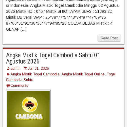
di Indonesia. Angka Mistik Togel Cambodia Minggu 02 Agustus
2026 Mistik 4D : 0467 Mistik SHIO : AYAM BBFS : 51893 2D
Mistik BB versi WAP : 25*78*77*54*48*74*97*47*89*75
87*60*31*91*38*36*47*94*85*23 COLOK BEBAS Mistik : 4
GENAP […]
Read Post
Angka Mistik Togel Cambodia Sabtu 01
Agustus 2026
admin
Juli 31, 2026
Angka Mistik Togel Cambodia
,
Angka Mistik Togel Online
,
Togel
Cambodia Sabtu
Comments