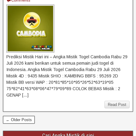
Comments
Prediksi Mistik Hari ini – Angka Mistik Togel Cambodia Rabu 29
Juli 2026 kami berikan untuk semua pemain judi togel di
Indonesia. Angka Mistik Togel Cambodia Rabu 29 Juli 2026
Mistik 4D : 9435 Mistik SHIO : KAMBING BBFS : 95269 2D
Mistik BB versi WAP : 20*81*85*10*95*26*52*63*19*05
75*82*41*63*08*06*47*79*09*89 COLOK BEBAS Mistik : 2
GENAP […]
Read Post
← Older Posts
Cari Angka Mistik di sini