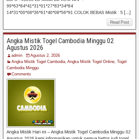
99*63*84*41*31*01*27*83*34*84
14*31*00*08*36*61*40*08*56*91 COLOK BEBAS Mistik : 5 […]
Read Post
Angka Mistik Togel Cambodia Minggu 02
Agustus 2026
admin
Agustus 2, 2026
Angka Mistik Togel Cambodia
,
Angka Mistik Togel Online
,
Togel
Cambodia Minggu
Comments
Angka Mistik Hari ini – Angka Mistik Togel Cambodia Minggu 02
Agustus 2026 kami informasikan untuk semua bettor judi togel