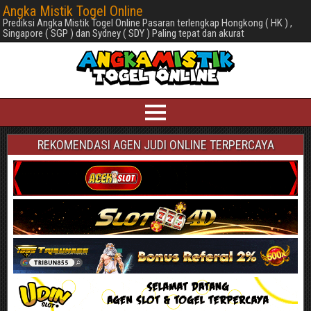
Angka Mistik Togel Online
Prediksi Angka Mistik Togel Online Pasaran terlengkap Hongkong ( HK ) ,
Singapore ( SGP ) dan Sydney ( SDY ) Paling tepat dan akurat
REKOMENDASI AGEN JUDI ONLINE TERPERCAYA