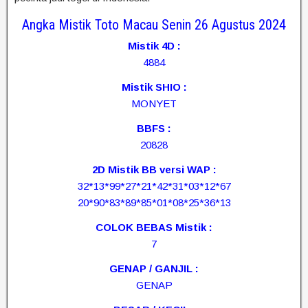
Angka Mistik Toto Macau Senin 26 Agustus 2024
Mistik 4D :
4884
Mistik SHIO :
MONYET
BBFS :
20828
2D Mistik BB versi WAP :
32*13*99*27*21*42*31*03*12*67
20*90*83*89*85*01*08*25*36*13
COLOK BEBAS Mistik :
7
GENAP / GANJIL :
GENAP