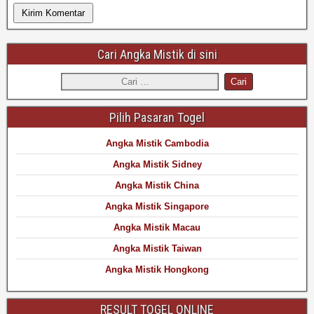
Cari Angka Mistik di sini
Pilih Pasaran Togel
Angka Mistik Cambodia
Angka Mistik Sidney
Angka Mistik China
Angka Mistik Singapore
Angka Mistik Macau
Angka Mistik Taiwan
Angka Mistik Hongkong
RESULT TOGEL ONLINE