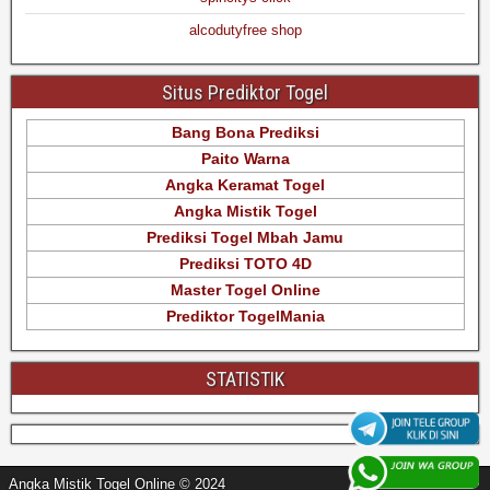
alcodutyfree shop
Situs Prediktor Togel
Bang Bona Prediksi
Paito Warna
Angka Keramat Togel
Angka Mistik Togel
Prediksi Togel Mbah Jamu
Prediksi TOTO 4D
Master Togel Online
Prediktor TogelMania
STATISTIK
Angka Mistik Togel Online © 2024