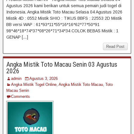
Agustus 2026 kami berikan untuk semua pemain judi togel di
Indonesia. Angka Mistik Toto Macau Selasa 04 Agustus 2026
Mistik 4D : 0552 Mistik SHIO : TIKUS BBFS : 22553 2D Mistik
BB versi WAP : 61*93*11*55*16*16*62*77*50*91
98*46*18*74*37*08*26*71*34*34 COLOK BEBAS Mistik : 1
GENAP […]
Read Post
Angka Mistik Toto Macau Senin 03 Agustus
2026
admin
Agustus 3, 2026
Angka Mistik Togel Online
,
Angka Mistik Toto Macau
,
Toto
Macau Senin
Comments