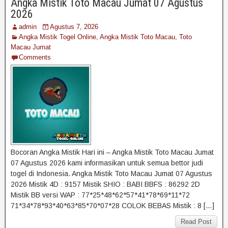
Angka Mistik Toto Macau Jumat 07 Agustus
2026
admin
Agustus 7, 2026
Angka Mistik Togel Online
,
Angka Mistik Toto Macau
,
Toto
Macau Jumat
Comments
Bocoran Angka Mistik Hari ini – Angka Mistik Toto Macau Jumat
07 Agustus 2026 kami informasikan untuk semua bettor judi
togel di Indonesia. Angka Mistik Toto Macau Jumat 07 Agustus
2026 Mistik 4D : 9157 Mistik SHIO : BABI BBFS : 86292 2D
Mistik BB versi WAP : 77*25*48*62*57*41*78*69*11*72
71*34*78*93*40*63*85*70*07*28 COLOK BEBAS Mistik : 8 […]
Read Post