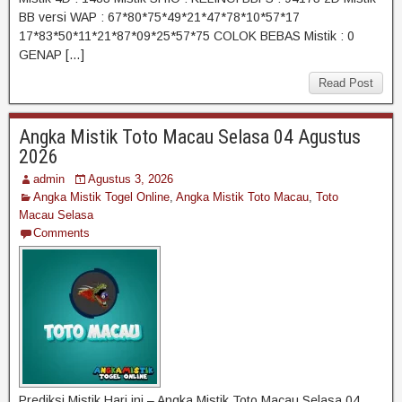
BB versi WAP : 67*80*75*49*21*47*78*10*57*17
17*83*50*11*21*87*09*25*57*75 COLOK BEBAS Mistik : 0
GENAP […]
Read Post
Angka Mistik Toto Macau Selasa 04 Agustus
2026
admin
Agustus 3, 2026
Angka Mistik Togel Online
,
Angka Mistik Toto Macau
,
Toto
Macau Selasa
Comments
Prediksi Mistik Hari ini – Angka Mistik Toto Macau Selasa 04