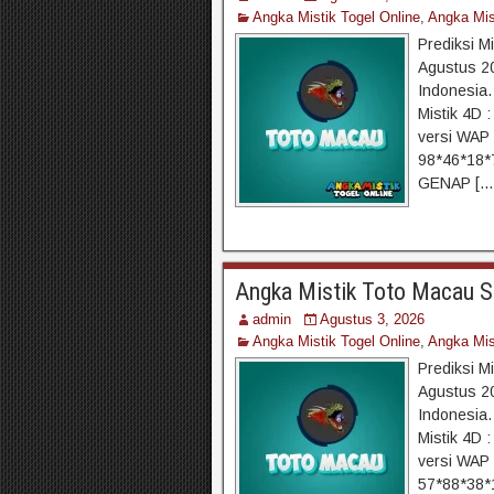
Angka Mistik Togel Online
,
Angka Mis
Prediksi M
Agustus 20
Indonesia.
Mistik 4D 
versi WAP
98*46*18*
GENAP […
Angka Mistik Toto Macau S
admin
Agustus 3, 2026
Angka Mistik Togel Online
,
Angka Mis
Prediksi M
Agustus 20
Indonesia.
Mistik 4D 
versi WAP
57*88*38*