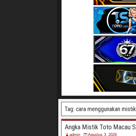
Tag:
cara menggunakan mistik
Angka Mistik Toto Macau S
admin
Agustus 3, 2026