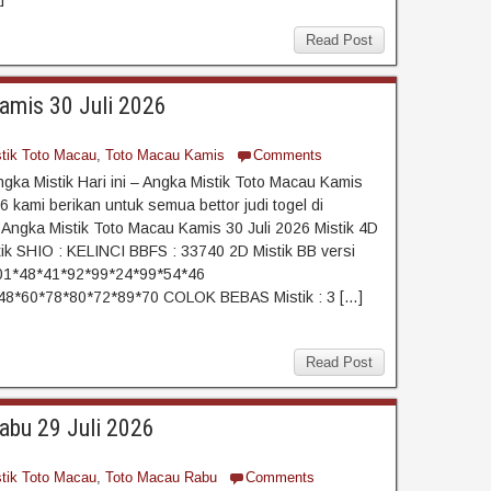
Read Post
amis 30 Juli 2026
tik Toto Macau
,
Toto Macau Kamis
Comments
gka Mistik Hari ini – Angka Mistik Toto Macau Kamis
26 kami berikan untuk semua bettor judi togel di
 Angka Mistik Toto Macau Kamis 30 Juli 2026 Mistik 4D
tik SHIO : KELINCI BBFS : 33740 2D Mistik BB versi
01*48*41*92*99*24*99*54*46
48*60*78*80*72*89*70 COLOK BEBAS Mistik : 3 […]
Read Post
abu 29 Juli 2026
tik Toto Macau
,
Toto Macau Rabu
Comments