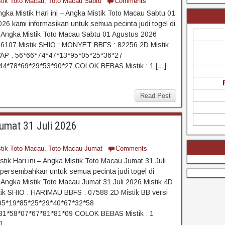
tik Toto Macau
,
Toto Macau Sabtu
Comments
gka Mistik Hari ini – Angka Mistik Toto Macau Sabtu 01
26 kami informasikan untuk semua pecinta judi togel di
 Angka Mistik Toto Macau Sabtu 01 Agustus 2026
: 6107 Mistik SHIO : MONYET BBFS : 82256 2D Mistik
WAP : 56*66*74*47*13*95*05*25*36*27
44*78*69*29*53*90*27 COLOK BEBAS Mistik : 1 […]
Read Post
umat 31 Juli 2026
tik Toto Macau
,
Toto Macau Jumat
Comments
stik Hari ini – Angka Mistik Toto Macau Jumat 31 Juli
persembahkan untuk semua pecinta judi togel di
 Angka Mistik Toto Macau Jumat 31 Juli 2026 Mistik 4D
tik SHIO : HARIMAU BBFS : 07588 2D Mistik BB versi
05*19*85*25*29*40*67*32*58
81*58*07*67*81*81*09 COLOK BEBAS Mistik : 1
]