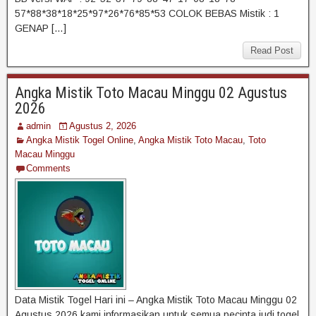
57*88*38*18*25*97*26*76*85*53 COLOK BEBAS Mistik : 1
GENAP […]
Read Post
Angka Mistik Toto Macau Minggu 02 Agustus
2026
admin
Agustus 2, 2026
Angka Mistik Togel Online
,
Angka Mistik Toto Macau
,
Toto
Macau Minggu
Comments
Data Mistik Togel Hari ini – Angka Mistik Toto Macau Minggu 02
Agustus 2026 kami informasikan untuk semua pecinta judi togel