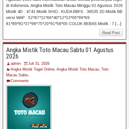
di Indonesia. Angka Mistik Toto Macau Minggu 02 Agustus 2026
Mistik 4D : 4741 Mistik SHIO : KUDA BBFS : 36535 2D Mistik BB
versi WAP : 52*87*11*66*40*12*13*05*99*69
81*89*81*37*98*75*20*91*58*05 COLOK BEBAS Mistik : 7 […]
Read Post
Angka Mistik Toto Macau Sabtu 01 Agustus
2026
admin
Juli 31, 2026
Angka Mistik Togel Online
,
Angka Mistik Toto Macau
,
Toto
Macau Sabtu
Comments