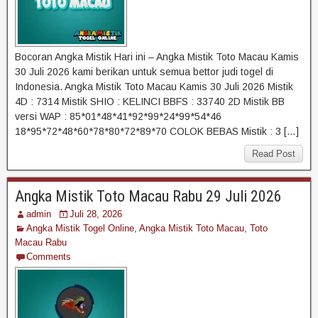
Bocoran Angka Mistik Hari ini – Angka Mistik Toto Macau Kamis
30 Juli 2026 kami berikan untuk semua bettor judi togel di
Indonesia. Angka Mistik Toto Macau Kamis 30 Juli 2026 Mistik
4D : 7314 Mistik SHIO : KELINCI BBFS : 33740 2D Mistik BB
versi WAP : 85*01*48*41*92*99*24*99*54*46
18*95*72*48*60*78*80*72*89*70 COLOK BEBAS Mistik : 3 […]
Read Post
Angka Mistik Toto Macau Rabu 29 Juli 2026
admin
Juli 28, 2026
Angka Mistik Togel Online
,
Angka Mistik Toto Macau
,
Toto
Macau Rabu
Comments