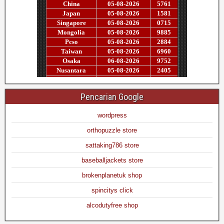
Pencarian Google
wordpress
orthopuzzle store
sattaking786 store
baseballjackets store
brokenplanetuk shop
spincitys click
alcodutyfree shop