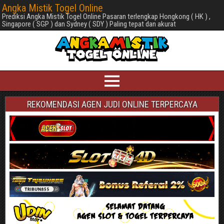
Angka Mistik Togel Online
Prediksi Angka Mistik Togel Online Pasaran terlengkap Hongkong ( HK ) ,
Singapore ( SGP ) dan Sydney ( SDY ) Paling tepat dan akurat
REKOMENDASI AGEN JUDI ONLINE TERPERCAYA