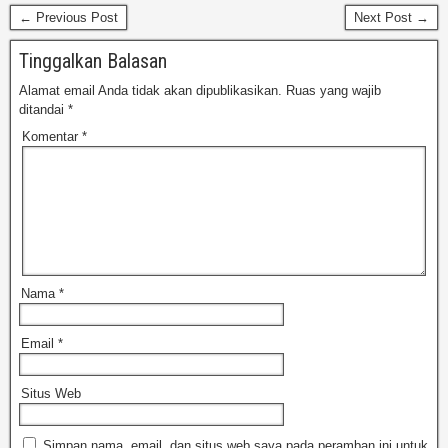
← Previous Post
Next Post →
Tinggalkan Balasan
Alamat email Anda tidak akan dipublikasikan.
Ruas yang wajib
ditandai
*
Komentar
*
Nama
*
Email
*
Situs Web
Simpan nama, email, dan situs web saya pada peramban ini untuk