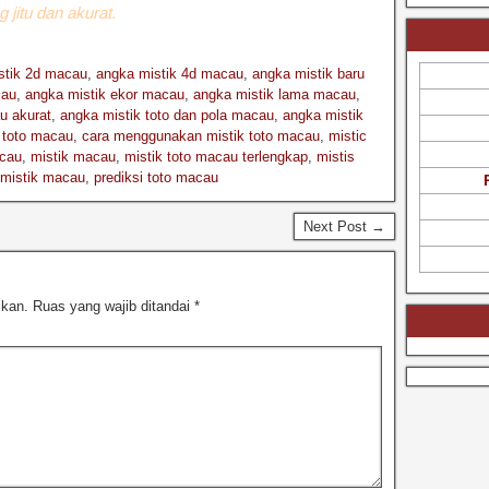
 jitu dan akurat.
stik 2d macau
,
angka mistik 4d macau
,
angka mistik baru
cau
,
angka mistik ekor macau
,
angka mistik lama macau
,
u akurat
,
angka mistik toto dan pola macau
,
angka mistik
 toto macau
,
cara menggunakan mistik toto macau
,
mistic
acau
,
mistik macau
,
mistik toto macau terlengkap
,
mistis
 mistik macau
,
prediksi toto macau
Next Post →
ikan.
Ruas yang wajib ditandai
*