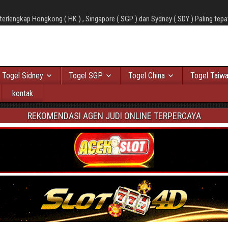
terlengkap Hongkong ( HK ) , Singapore ( SGP ) dan Sydney ( SDY ) Paling tepa
Togel Sidney
Togel SGP
Togel China
Togel Taiw
kontak
REKOMENDASI AGEN JUDI ONLINE TERPERCAYA