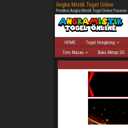
Angka Mistik Togel Online
Prediksi Angka Mistik Togel Online Pasaran 
HOME
Togel Hongkong
Toto Macau
Buku Mimpi 3D