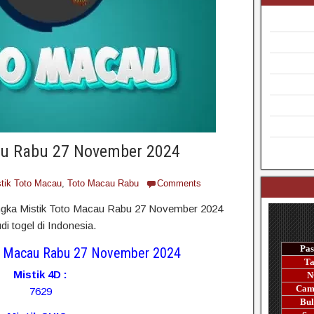
au Rabu 27 November 2024
tik Toto Macau
,
Toto Macau Rabu
Comments
gka Mistik Toto Macau Rabu 27 November 2024
i togel di Indonesia.
o Macau Rabu 27 November 2024
Mistik 4D :
7629