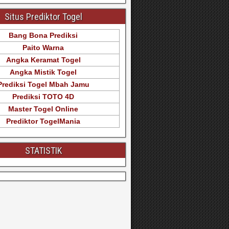
Situs Prediktor Togel
Bang Bona Prediksi
Paito Warna
Angka Keramat Togel
Angka Mistik Togel
Prediksi Togel Mbah Jamu
Prediksi TOTO 4D
Master Togel Online
Prediktor TogelMania
STATISTIK