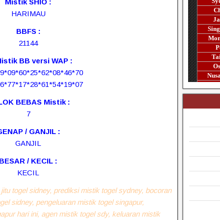
Mistik SHIO :
HARIMAU
BBFS :
21144
istik BB versi WAP :
19*09*60*25*62*08*46*70
76*77*17*28*61*54*19*07
OK BEBAS Mistik :
7
GENAP / GANJIL :
GANJIL
BESAR / KECIL :
KECIL
itu togel sidney, prediksi mistik togel sydney, bocoran
ogel sidney, pengeluaran mistik togel singapur,
pur hari ini, agen mistik togel sdy, keluaran mistik