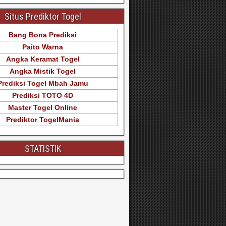
Situs Prediktor Togel
Bang Bona Prediksi
Paito Warna
Angka Keramat Togel
Angka Mistik Togel
Prediksi Togel Mbah Jamu
Prediksi TOTO 4D
Master Togel Online
Prediktor TogelMania
STATISTIK