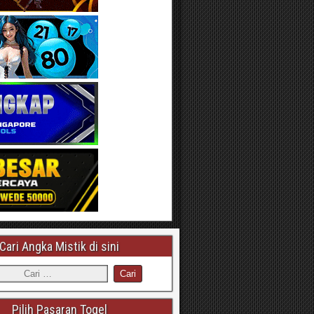
Cari Angka Mistik di sini
Pilih Pasaran Togel