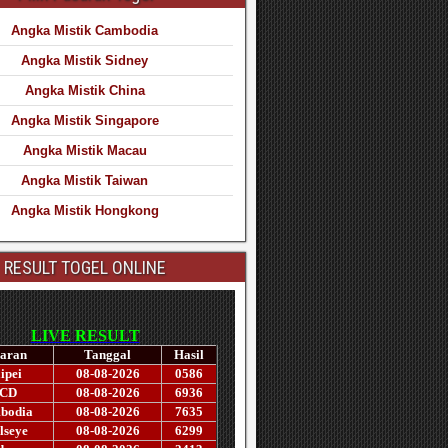
Angka Mistik Cambodia
Angka Mistik Sidney
Angka Mistik China
Angka Mistik Singapore
Angka Mistik Macau
Angka Mistik Taiwan
Angka Mistik Hongkong
RESULT TOGEL ONLINE