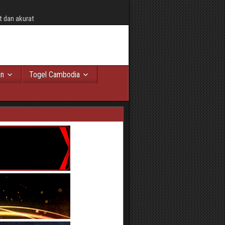
t dan akurat
an
Togel Cambodia