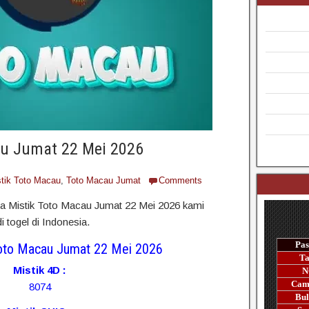
au Jumat 22 Mei 2026
tik Toto Macau
,
Toto Macau Jumat
Comments
a Mistik Toto Macau Jumat 22 Mei 2026 kami
 togel di Indonesia.
Toto Macau Jumat 22 Mei 2026
Mistik 4D :
8074