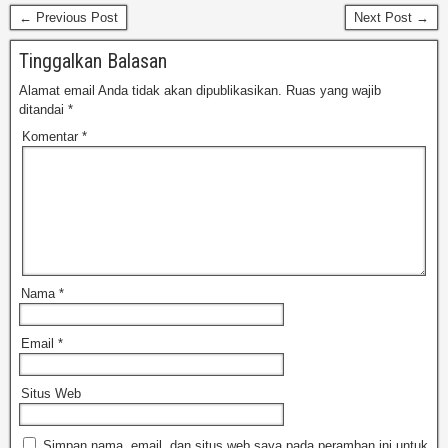
← Previous Post
Next Post →
Tinggalkan Balasan
Alamat email Anda tidak akan dipublikasikan.
Ruas yang wajib
ditandai
*
Komentar
*
Nama
*
Email
*
Situs Web
Simpan nama, email, dan situs web saya pada peramban ini untuk