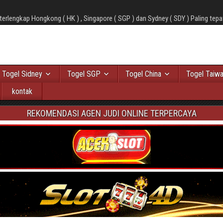
terlengkap Hongkong ( HK ) , Singapore ( SGP ) dan Sydney ( SDY ) Paling tepa
Togel Sidney
Togel SGP
Togel China
Togel Taiw
kontak
REKOMENDASI AGEN JUDI ONLINE TERPERCAYA