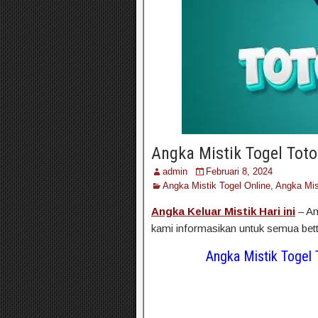
Angka Mistik Togel Tot
admin
Februari 8, 2024
Angka Mistik Togel Online
,
Angka Mis
Angka Keluar Mistik Hari ini
– An
kami informasikan untuk semua betto
Angka Mistik Togel