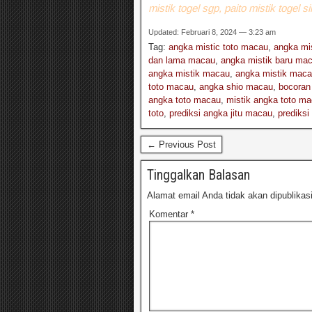
mistik togel sgp, paito mistik togel s
Updated: Februari 8, 2024 — 3:23 am
Tag:
angka mistic toto macau
,
angka mi
dan lama macau
,
angka mistik baru ma
angka mistik macau
,
angka mistik maca
toto macau
,
angka shio macau
,
bocoran
angka toto macau
,
mistik angka toto m
toto
,
prediksi angka jitu macau
,
prediksi
← Previous Post
Tinggalkan Balasan
Alamat email Anda tidak akan dipublikas
Komentar
*