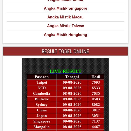
Angka Mistik Singapore
Angka Mistik Macau
Angka Mistik Taiwan
Angka Mistik Hongkong
RESULT TOGEL ONLINE