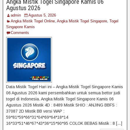
Angka Mistik Togel Singapore Kamis 06
Agustus 2026
admin
Agustus 5, 2026
Angka Mistik Togel Online
,
Angka Mistik Togel Singapore
,
Togel
Singapore Kamis
Comments
Data Mistik Togel Hari ini – Angka Mistik Togel Singapore Kamis
06 Agustus 2026 kami persembahkan untuk semua bettor judi
togel di Indonesia. Angka Mistik Togel Singapore Kamis 06
Agustus 2026 Mistik 4D : 8489 Mistik SHIO : ANJING BBFS :
37087 2D Mistik BB versi WAP :
59*81*59*66*31*04*69*64*18*14
16*33*51*46*67*43*36*15*90*95 COLOK BEBAS Mistik : 8 […]