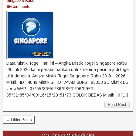
Singapore Rabu
Comments
Data Mistik Togel Hari ini – Angka Mistik Togel Singapore Rabu
29 Juli 2026 kami persembahkan untuk semua pecinta judi togel
di Indonesia. Angka Mistik Togel Singapore Rabu 29 Juli 2026
Mistik 4D : 4049 Mistik SHIO : AYAM BBFS : 93333 2D Mistik BB
versi WAP : 07*05*86*59*86*98*75*06*59*75
85*31*85*94*09*16*15*23*51*73 COLOK BEBAS Mistik : 0 […]
Read Post
← Older Posts
Cari Angka Mistik di sini