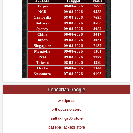
Pencarian Google
wordpress
orthopuzzle store
sattaking786 store
baseballjackets store