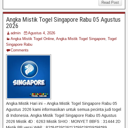
Read Post
Angka Mistik Togel Singapore Rabu 05 Agustus
2026
admin
Agustus 4, 2026
Angka Mistik Togel Online
,
Angka Mistik Togel Singapore
,
Togel
Singapore Rabu
Comments
Angka Mistik Hari ini – Angka Mistik Togel Singapore Rabu 05
Agustus 2026 kami informasikan untuk semua pecinta judi togel
di Indonesia. Angka Mistik Togel Singapore Rabu 05 Agustus
2026 Mistik 4D : 6263 Mistik SHIO : MONYET BBFS : 31444 2D
Mistik BB versi WAP : 82*84*39*26*13*99*28*09*98*89