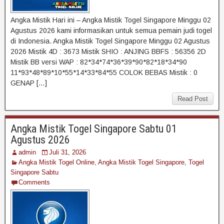
Angka Mistik Hari ini – Angka Mistik Togel Singapore Minggu 02
Agustus 2026 kami informasikan untuk semua pemain judi togel
di Indonesia. Angka Mistik Togel Singapore Minggu 02 Agustus
2026 Mistik 4D : 3673 Mistik SHIO : ANJING BBFS : 56356 2D
Mistik BB versi WAP : 82*34*74*36*39*90*82*18*34*90
11*93*48*89*10*55*14*33*84*55 COLOK BEBAS Mistik : 0
GENAP […]
Read Post
Angka Mistik Togel Singapore Sabtu 01
Agustus 2026
admin
Juli 31, 2026
Angka Mistik Togel Online
,
Angka Mistik Togel Singapore
,
Togel
Singapore Sabtu
Comments