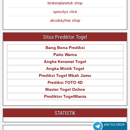
brokenplanetuk shop
spincitys click
alcodutyfree shop
Situs Prediktor Togel
Bang Bona Prediksi
Paito Warna
Angka Keramat Togel
Angka Mistik Togel
Prediksi Togel Mbah Jamu
Prediksi TOTO 4D
Master Togel Online
Prediktor TogelMania
STATISTIK