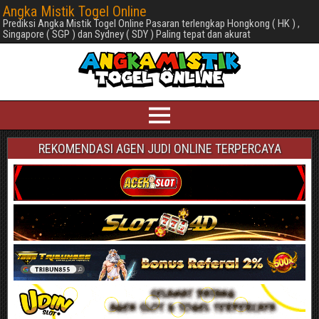
Angka Mistik Togel Online
Prediksi Angka Mistik Togel Online Pasaran terlengkap Hongkong ( HK ) ,
Singapore ( SGP ) dan Sydney ( SDY ) Paling tepat dan akurat
REKOMENDASI AGEN JUDI ONLINE TERPERCAYA