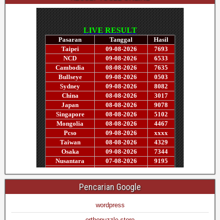
Pencarian Google
wordpress
orthopuzzle store