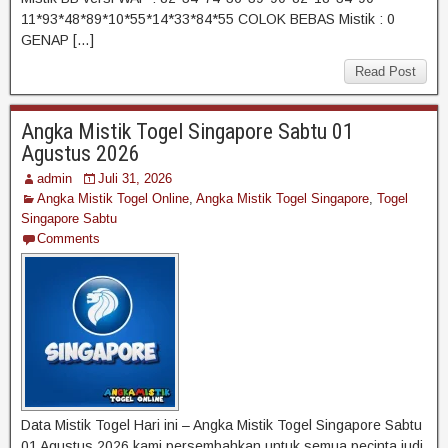
11*93*48*89*10*55*14*33*84*55 COLOK BEBAS Mistik : 0
GENAP […]
Read Post
Angka Mistik Togel Singapore Sabtu 01
Agustus 2026
admin
Juli 31, 2026
Angka Mistik Togel Online
,
Angka Mistik Togel Singapore
,
Togel
Singapore Sabtu
Comments
Data Mistik Togel Hari ini – Angka Mistik Togel Singapore Sabtu
01 Agustus 2026 kami persembahkan untuk semua pecinta judi