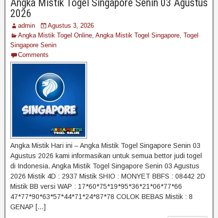
Angka Mistik Togel Singapore Senin 03 Agustus
2026
admin
Agustus 3, 2026
Angka Mistik Togel Online
,
Angka Mistik Togel Singapore
,
Togel
Singapore Senin
Comments
Angka Mistik Hari ini – Angka Mistik Togel Singapore Senin 03
Agustus 2026 kami informasikan untuk semua bettor judi togel
di Indonesia. Angka Mistik Togel Singapore Senin 03 Agustus
2026 Mistik 4D : 2937 Mistik SHIO : MONYET BBFS : 08442 2D
Mistik BB versi WAP : 17*60*75*19*95*36*21*06*77*66
47*77*90*63*57*44*71*24*87*78 COLOK BEBAS Mistik : 8
GENAP […]