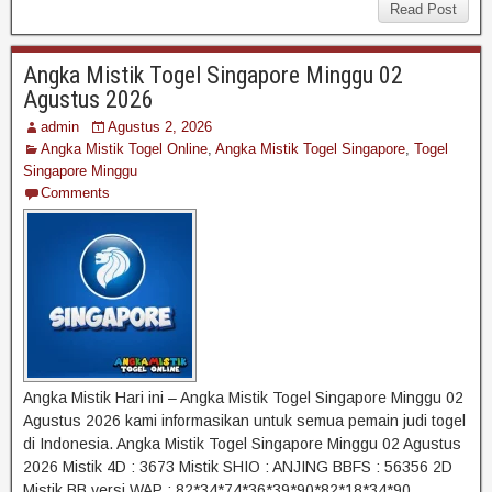
Read Post
Angka Mistik Togel Singapore Minggu 02
Agustus 2026
admin
Agustus 2, 2026
Angka Mistik Togel Online
,
Angka Mistik Togel Singapore
,
Togel
Singapore Minggu
Comments
Angka Mistik Hari ini – Angka Mistik Togel Singapore Minggu 02
Agustus 2026 kami informasikan untuk semua pemain judi togel
di Indonesia. Angka Mistik Togel Singapore Minggu 02 Agustus
2026 Mistik 4D : 3673 Mistik SHIO : ANJING BBFS : 56356 2D
Mistik BB versi WAP : 82*34*74*36*39*90*82*18*34*90