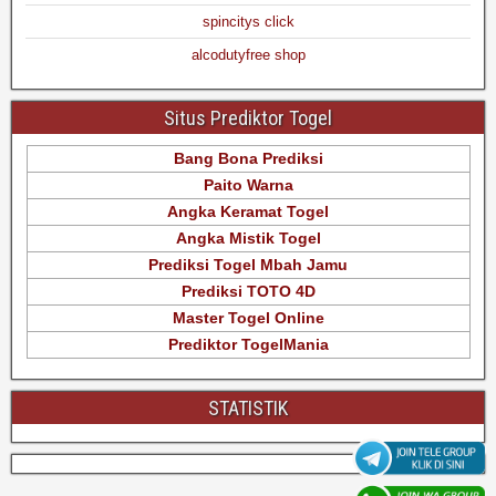
spincitys click
alcodutyfree shop
Situs Prediktor Togel
Bang Bona Prediksi
Paito Warna
Angka Keramat Togel
Angka Mistik Togel
Prediksi Togel Mbah Jamu
Prediksi TOTO 4D
Master Togel Online
Prediktor TogelMania
STATISTIK