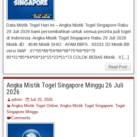
Data Mistik Togel Hari ini – Angka Mistik Togel Singapore Rabu
29 Juli 2026 kami persembahkan untuk semua pecinta judi togel
di Indonesia. Angka Mistik Togel Singapore Rabu 29 Juli 2026
Mistik 4D : 4049 Mistik SHIO : AYAM BBFS : 93333 2D Mistik BB
versi WAP : 07*05*86*59*86*98*75*06*59*75
85*31*85*94*09*16*15*23*51*73 COLOK BEBAS Mistik : 0 […]
Read Post
Angka Mistik Togel Singapore Minggu 26 Juli
2026
admin
Juli 25, 2026
Angka Mistik Togel Online
,
Angka Mistik Togel Singapore
,
Togel
Singapore Minggu
Comments