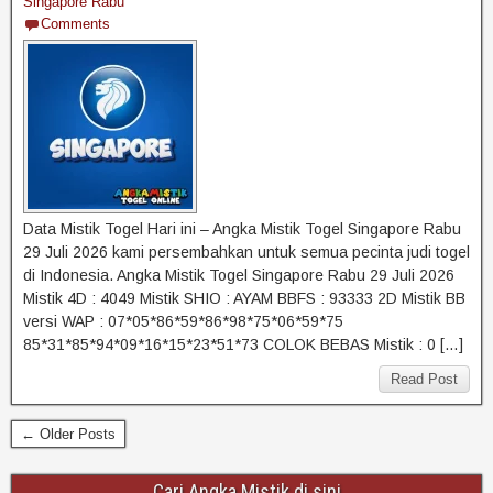
Singapore Rabu
Comments
Data Mistik Togel Hari ini – Angka Mistik Togel Singapore Rabu
29 Juli 2026 kami persembahkan untuk semua pecinta judi togel
di Indonesia. Angka Mistik Togel Singapore Rabu 29 Juli 2026
Mistik 4D : 4049 Mistik SHIO : AYAM BBFS : 93333 2D Mistik BB
versi WAP : 07*05*86*59*86*98*75*06*59*75
85*31*85*94*09*16*15*23*51*73 COLOK BEBAS Mistik : 0 […]
Read Post
← Older Posts
Cari Angka Mistik di sini