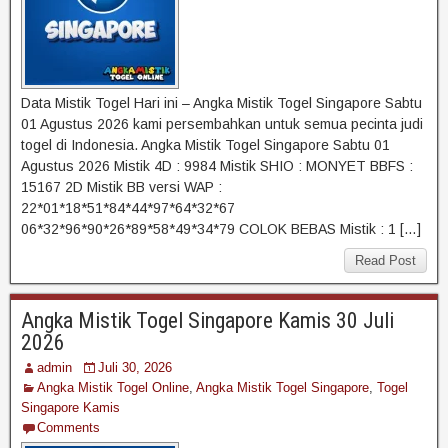
Data Mistik Togel Hari ini – Angka Mistik Togel Singapore Sabtu
01 Agustus 2026 kami persembahkan untuk semua pecinta judi
togel di Indonesia. Angka Mistik Togel Singapore Sabtu 01
Agustus 2026 Mistik 4D : 9984 Mistik SHIO : MONYET BBFS :
15167 2D Mistik BB versi WAP :
22*01*18*51*84*44*97*64*32*67
06*32*96*90*26*89*58*49*34*79 COLOK BEBAS Mistik : 1 […]
Read Post
Angka Mistik Togel Singapore Kamis 30 Juli
2026
admin
Juli 30, 2026
Angka Mistik Togel Online
,
Angka Mistik Togel Singapore
,
Togel
Singapore Kamis
Comments