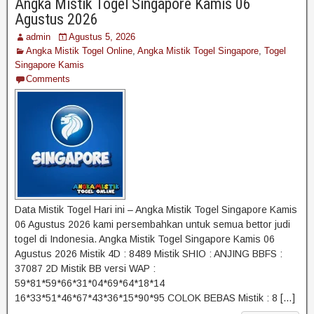
Angka Mistik Togel Singapore Kamis 06
Agustus 2026
admin
Agustus 5, 2026
Angka Mistik Togel Online
,
Angka Mistik Togel Singapore
,
Togel
Singapore Kamis
Comments
Data Mistik Togel Hari ini – Angka Mistik Togel Singapore Kamis
06 Agustus 2026 kami persembahkan untuk semua bettor judi
togel di Indonesia. Angka Mistik Togel Singapore Kamis 06
Agustus 2026 Mistik 4D : 8489 Mistik SHIO : ANJING BBFS :
37087 2D Mistik BB versi WAP :
59*81*59*66*31*04*69*64*18*14
16*33*51*46*67*43*36*15*90*95 COLOK BEBAS Mistik : 8 […]