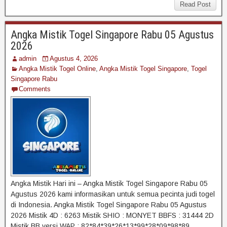
Read Post
Angka Mistik Togel Singapore Rabu 05 Agustus
2026
admin
Agustus 4, 2026
Angka Mistik Togel Online
,
Angka Mistik Togel Singapore
,
Togel
Singapore Rabu
Comments
Angka Mistik Hari ini – Angka Mistik Togel Singapore Rabu 05
Agustus 2026 kami informasikan untuk semua pecinta judi togel
di Indonesia. Angka Mistik Togel Singapore Rabu 05 Agustus
2026 Mistik 4D : 6263 Mistik SHIO : MONYET BBFS : 31444 2D
Mistik BB versi WAP : 82*84*39*26*13*99*28*09*98*89