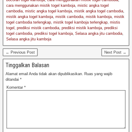
cara menggunakan mistik togel kamboja
,
mistic angka togel
cambodia
,
mistic angka togel kamboja
,
mistik angka togel cambodia
,
mistik angka togel kamboja
,
mistik cambodia
,
mistik kamboja
,
mistik
togel cambodia terlengkap
,
mistik togel kamboja terlengkap
,
mistis
togel
,
prediksi mistik cambodia
,
prediksi mistik kamboja
,
prediksi
togel cambodia
,
prediksi togel kamboja
,
Selasa angka jitu cambodia
,
Selasa angka jitu kamboja
← Previous Post
Next Post →
Tinggalkan Balasan
Alamat email Anda tidak akan dipublikasikan.
Ruas yang wajib
ditandai
*
Komentar
*