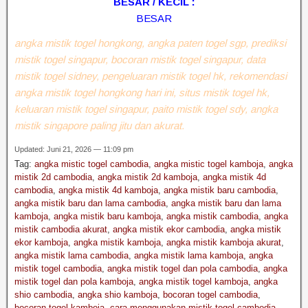
BESAR / KECIL :
BESAR
angka mistik togel hongkong, angka paten togel sgp, prediksi
mistik togel singapur, bocoran mistik togel singapur, data
mistik togel sidney, pengeluaran mistik togel hk, rekomendasi
angka mistik togel hongkong hari ini, situs mistik togel hk,
keluaran mistik togel singapur, paito mistik togel sdy, angka
mistik singapore paling jitu dan akurat.
Updated: Juni 21, 2026 — 11:09 pm
Tag:
angka mistic togel cambodia
,
angka mistic togel kamboja
,
angka
mistik 2d cambodia
,
angka mistik 2d kamboja
,
angka mistik 4d
cambodia
,
angka mistik 4d kamboja
,
angka mistik baru cambodia
,
angka mistik baru dan lama cambodia
,
angka mistik baru dan lama
kamboja
,
angka mistik baru kamboja
,
angka mistik cambodia
,
angka
mistik cambodia akurat
,
angka mistik ekor cambodia
,
angka mistik
ekor kamboja
,
angka mistik kamboja
,
angka mistik kamboja akurat
,
angka mistik lama cambodia
,
angka mistik lama kamboja
,
angka
mistik togel cambodia
,
angka mistik togel dan pola cambodia
,
angka
mistik togel dan pola kamboja
,
angka mistik togel kamboja
,
angka
shio cambodia
,
angka shio kamboja
,
bocoran togel cambodia
,
bocoran togel kamboja
,
cara menggunakan mistik togel cambodia
,