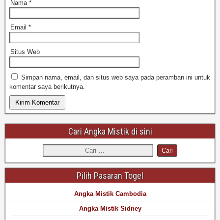
Nama
*
Email
*
Situs Web
Simpan nama, email, dan situs web saya pada peramban ini untuk
komentar saya berikutnya.
Cari Angka Mistik di sini
Pilih Pasaran Togel
Angka Mistik Cambodia
Angka Mistik Sidney