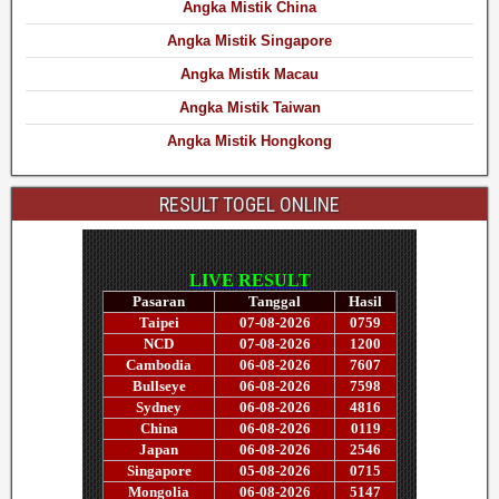
Angka Mistik China
Angka Mistik Singapore
Angka Mistik Macau
Angka Mistik Taiwan
Angka Mistik Hongkong
RESULT TOGEL ONLINE