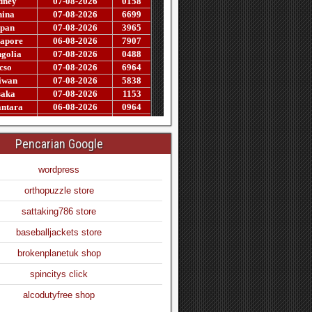
Pencarian Google
wordpress
orthopuzzle store
sattaking786 store
baseballjackets store
brokenplanetuk shop
spincitys click
alcodutyfree shop