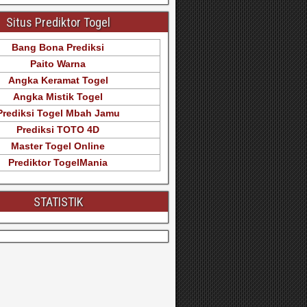
Situs Prediktor Togel
Bang Bona Prediksi
Paito Warna
Angka Keramat Togel
Angka Mistik Togel
Prediksi Togel Mbah Jamu
Prediksi TOTO 4D
Master Togel Online
Prediktor TogelMania
STATISTIK