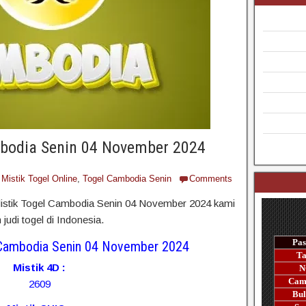
mbodia Senin 04 November 2024
Mistik Togel Online
,
Togel Cambodia Senin
Comments
istik Togel Cambodia Senin 04 November 2024 kami
di togel di Indonesia.
 Cambodia Senin 04 November 2024
Mistik 4D :
2609