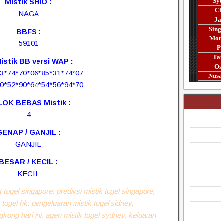
Mistik SHIO :
NAGA
BBFS :
59101
istik BB versi WAP :
13*74*70*06*85*31*74*07
50*52*90*64*54*56*94*70
OK BEBAS Mistik :
4
GENAP / GANJIL :
GANJIL
BESAR / KECIL :
KECIL
 togel singapore, prediksi mistik togel singapore,
 togel hk, pengeluaran mistik togel sidney,
kong hari ini, agen mistik togel sydney, keluaran