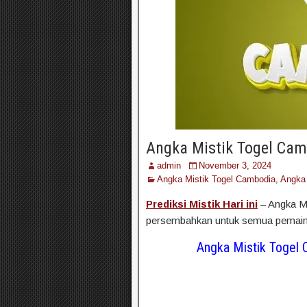
Angka Mistik Togel Ca
admin
November 3, 2024
Angka Mistik Togel Cambodia
,
Angka 
Prediksi Mistik Hari ini
– Angka M
persembahkan untuk semua pemain ju
Angka Mistik Togel