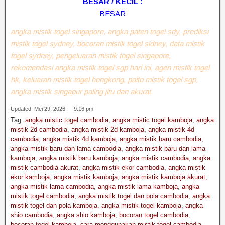
BESAR / KECIL :
BESAR
angka mistik togel singapore, angka paten togel sdy, prediksi
mistik togel sydney, bocoran mistik togel sidney, data mistik
togel sydney, pengeluaran mistik togel singapore,
rekomendasi angka mistik togel sgp hari ini, agen mistik togel
hk, keluaran mistik togel hongkong, paito mistik togel sgp,
angka mistik singapur paling jitu dan akurat.
Updated: Mei 29, 2026 — 9:16 pm
Tag:
angka mistic togel cambodia
,
angka mistic togel kamboja
,
angka
mistik 2d cambodia
,
angka mistik 2d kamboja
,
angka mistik 4d
cambodia
,
angka mistik 4d kamboja
,
angka mistik baru cambodia
,
angka mistik baru dan lama cambodia
,
angka mistik baru dan lama
kamboja
,
angka mistik baru kamboja
,
angka mistik cambodia
,
angka
mistik cambodia akurat
,
angka mistik ekor cambodia
,
angka mistik
ekor kamboja
,
angka mistik kamboja
,
angka mistik kamboja akurat
,
angka mistik lama cambodia
,
angka mistik lama kamboja
,
angka
mistik togel cambodia
,
angka mistik togel dan pola cambodia
,
angka
mistik togel dan pola kamboja
,
angka mistik togel kamboja
,
angka
shio cambodia
,
angka shio kamboja
,
bocoran togel cambodia
,
bocoran togel kamboja
,
cara menggunakan mistik togel cambodia
,