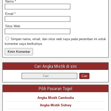
Nama
*
Email
*
Situs Web
Simpan nama, email, dan situs web saya pada peramban ini untuk
komentar saya berikutnya.
Cari Angka Mistik di sini
Pilih Pasaran Togel
Angka Mistik Cambodia
Angka Mistik Sidney