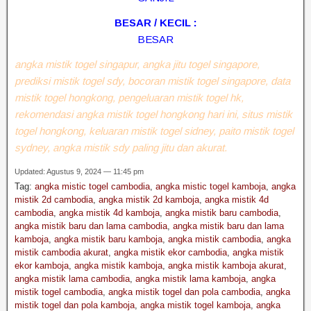
BESAR / KECIL :
BESAR
angka mistik togel singapur, angka jitu togel singapore,
prediksi mistik togel sdy, bocoran mistik togel singapore, data
mistik togel hongkong, pengeluaran mistik togel hk,
rekomendasi angka mistik togel hongkong hari ini, situs mistik
togel hongkong, keluaran mistik togel sidney, paito mistik togel
sydney, angka mistik sdy paling jitu dan akurat.
Updated: Agustus 9, 2024 — 11:45 pm
Tag:
angka mistic togel cambodia
,
angka mistic togel kamboja
,
angka
mistik 2d cambodia
,
angka mistik 2d kamboja
,
angka mistik 4d
cambodia
,
angka mistik 4d kamboja
,
angka mistik baru cambodia
,
angka mistik baru dan lama cambodia
,
angka mistik baru dan lama
kamboja
,
angka mistik baru kamboja
,
angka mistik cambodia
,
angka
mistik cambodia akurat
,
angka mistik ekor cambodia
,
angka mistik
ekor kamboja
,
angka mistik kamboja
,
angka mistik kamboja akurat
,
angka mistik lama cambodia
,
angka mistik lama kamboja
,
angka
mistik togel cambodia
,
angka mistik togel dan pola cambodia
,
angka
mistik togel dan pola kamboja
,
angka mistik togel kamboja
,
angka