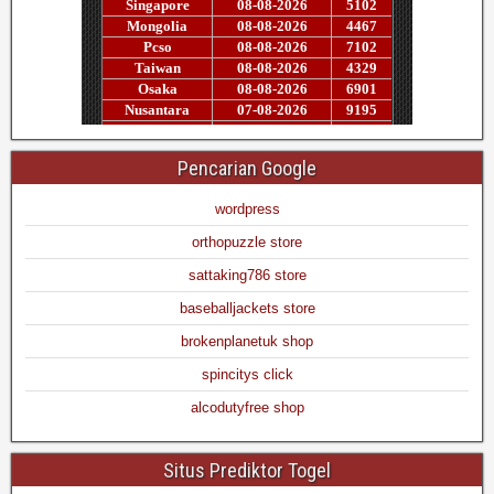
Pencarian Google
wordpress
orthopuzzle store
sattaking786 store
baseballjackets store
brokenplanetuk shop
spincitys click
alcodutyfree shop
Situs Prediktor Togel