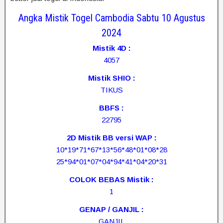
Angka Mistik Togel Cambodia Sabtu 10 Agustus
2024
Mistik 4D :
4057
Mistik SHIO :
TIKUS
BBFS :
22795
2D Mistik BB versi WAP :
10*19*71*67*13*56*48*01*08*28
25*94*01*07*04*94*41*04*20*31
COLOK BEBAS Mistik :
1
GENAP / GANJIL :
GANJIL