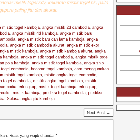
bandar mistik togel sdy, keluaran mistik togel hk, paito
gapore paling jitu dan akurat.
 mistic togel kamboja
,
angka mistik 2d cambodia
,
angka
bodia
,
angka mistik 4d kamboja
,
angka mistik baru
cambodia
,
angka mistik baru dan lama kamboja
,
angka
odia
,
angka mistik cambodia akurat
,
angka mistik ekor
ngka mistik kamboja
,
angka mistik kamboja akurat
,
angka
ma kamboja
,
angka mistik togel cambodia
,
angka mistik togel
dan pola kamboja
,
angka mistik togel kamboja
,
angka shio
 togel cambodia
,
bocoran togel kamboja
,
cara menggunakan
n mistik togel kamboja
,
mistic angka togel cambodia
,
a togel cambodia
,
mistik angka togel kamboja
,
mistik
 cambodia terlengkap
,
mistik togel kamboja terlengkap
,
rediksi mistik kamboja
,
prediksi togel cambodia
,
prediksi
dia
,
Selasa angka jitu kamboja
Next Post →
ikan.
Ruas yang wajib ditandai
*