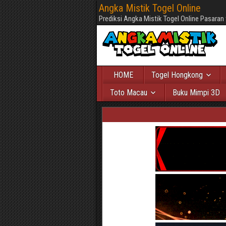
Angka Mistik Togel Online
Prediksi Angka Mistik Togel Online Pasaran 
HOME
Togel Hongkong
Toto Macau
Buku Mimpi 3D