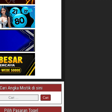
Cari Angka Mistik di sini
Pilih Pasaran Togel