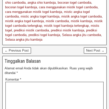
shio cambodia
,
angka shio kamboja
,
bocoran togel cambodia
,
bocoran togel kamboja
,
cara menggunakan mistik togel cambodia
,
cara menggunakan mistik togel kamboja
,
mistic angka togel
cambodia
,
mistic angka togel kamboja
,
mistik angka togel cambodia
,
mistik angka togel kamboja
,
mistik cambodia
,
mistik kamboja
,
mistik
togel cambodia terlengkap
,
mistik togel kamboja terlengkap
,
mistis
togel
,
prediksi mistik cambodia
,
prediksi mistik kamboja
,
prediksi
togel cambodia
,
prediksi togel kamboja
,
Selasa angka jitu cambodia
,
Selasa angka jitu kamboja
← Previous Post
Next Post →
Tinggalkan Balasan
Alamat email Anda tidak akan dipublikasikan.
Ruas yang wajib
ditandai
*
Komentar
*