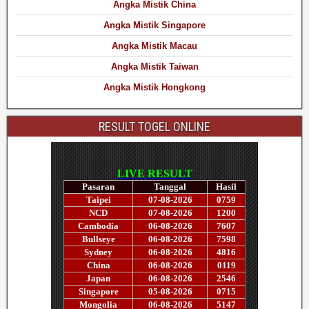
Angka Mistik China
Angka Mistik Singapore
Angka Mistik Macau
Angka Mistik Taiwan
Angka Mistik Hongkong
RESULT TOGEL ONLINE