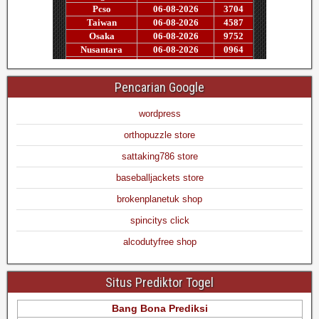
Pencarian Google
wordpress
orthopuzzle store
sattaking786 store
baseballjackets store
brokenplanetuk shop
spincitys click
alcodutyfree shop
Situs Prediktor Togel
Bang Bona Prediksi