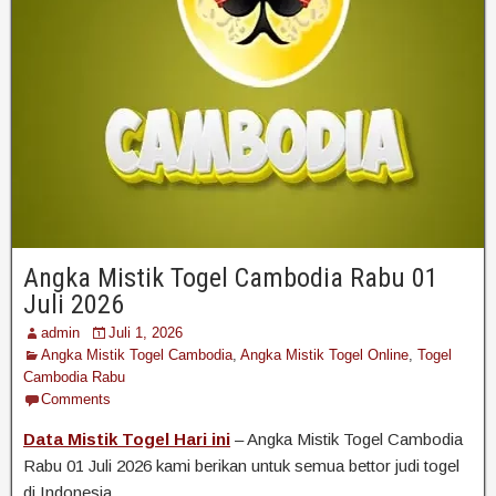
Angka Mistik Togel Cambodia Rabu 01
Juli 2026
admin
Juli 1, 2026
Angka Mistik Togel Cambodia
,
Angka Mistik Togel Online
,
Togel
Cambodia Rabu
Comments
Data Mistik Togel Hari ini
– Angka Mistik Togel Cambodia
Rabu 01 Juli 2026 kami berikan untuk semua bettor judi togel
di Indonesia.