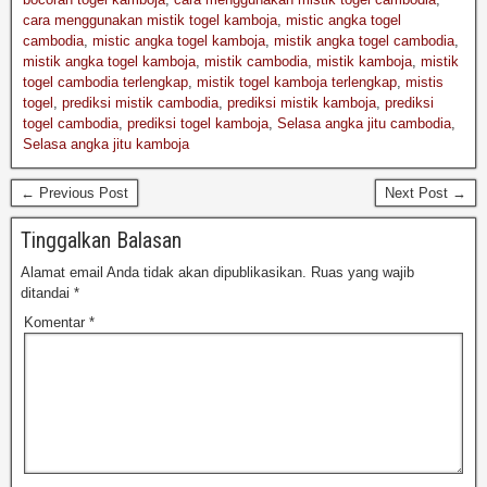
cara menggunakan mistik togel kamboja
,
mistic angka togel
cambodia
,
mistic angka togel kamboja
,
mistik angka togel cambodia
,
mistik angka togel kamboja
,
mistik cambodia
,
mistik kamboja
,
mistik
togel cambodia terlengkap
,
mistik togel kamboja terlengkap
,
mistis
togel
,
prediksi mistik cambodia
,
prediksi mistik kamboja
,
prediksi
togel cambodia
,
prediksi togel kamboja
,
Selasa angka jitu cambodia
,
Selasa angka jitu kamboja
← Previous Post
Next Post →
Tinggalkan Balasan
Alamat email Anda tidak akan dipublikasikan.
Ruas yang wajib
ditandai
*
Komentar
*