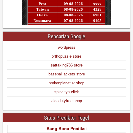
Pencarian Google
wordpress
orthopuzzle store
sattaking786 store
baseballjackets store
brokenplanetuk shop
spincitys click
alcodutyfree shop
Situs Prediktor Togel
Bang Bona Prediksi