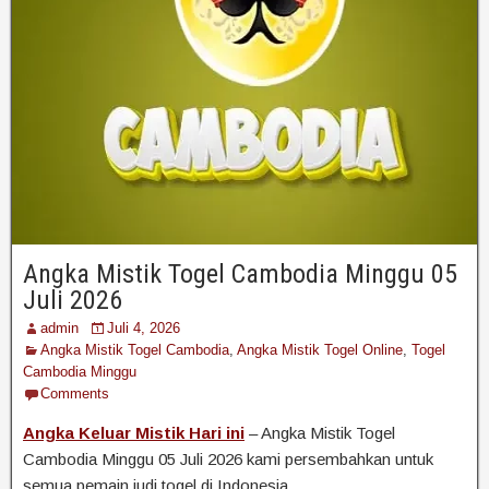
Angka Mistik Togel Cambodia Minggu 05
Juli 2026
admin
Juli 4, 2026
Angka Mistik Togel Cambodia
,
Angka Mistik Togel Online
,
Togel
Cambodia Minggu
Comments
Angka Keluar Mistik Hari ini
– Angka Mistik Togel
Cambodia Minggu 05 Juli 2026 kami persembahkan untuk
semua pemain judi togel di Indonesia.