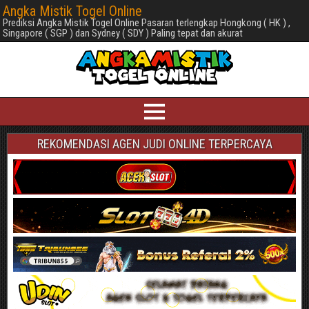
Angka Mistik Togel Online
Prediksi Angka Mistik Togel Online Pasaran terlengkap Hongkong ( HK ) ,
Singapore ( SGP ) dan Sydney ( SDY ) Paling tepat dan akurat
REKOMENDASI AGEN JUDI ONLINE TERPERCAYA