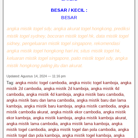
BESAR / KECIL :
BESAR
angka mistik togel sdy, angka akurat togel hongkong, prediksi
mistik togel sydney, bocoran mistik togel hk, data mistik togel
sidney, pengeluaran mistik togel singapore, rekomendasi
angka mistik togel hongkong hari ini, situs mistik togel hk,
keluaran mistik togel singapore, paito mistik togel sdy, angka
mistik hongkong paling jitu dan akurat.
Updated: Agustus 14, 2024 — 11:16 pm
Tag:
angka mistic togel cambodia
,
angka mistic togel kamboja
,
angka
mistik 2d cambodia
,
angka mistik 2d kamboja
,
angka mistik 4d
cambodia
,
angka mistik 4d kamboja
,
angka mistik baru cambodia
,
angka mistik baru dan lama cambodia
,
angka mistik baru dan lama
kamboja
,
angka mistik baru kamboja
,
angka mistik cambodia
,
angka
mistik cambodia akurat
,
angka mistik ekor cambodia
,
angka mistik
ekor kamboja
,
angka mistik kamboja
,
angka mistik kamboja akurat
,
angka mistik lama cambodia
,
angka mistik lama kamboja
,
angka
mistik togel cambodia
,
angka mistik togel dan pola cambodia
,
angka
mistik togel dan pola kamboja
,
angka mistik togel kamboja
,
angka