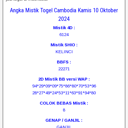
Angka Mistik Togel Cambodia Kamis 10 Oktober
2024
Mistik 4D :
6124
Mistik SHIO :
KELINCI
BBFS :
22271
2D Mistik BB versi WAP :
94*29*09*09*75*86*80*70*53*96
28*27*49*24*53*11*63*91*94*80
COLOK BEBAS Mistik :
8
GENAP / GANJIL :
GANJIL