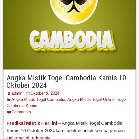
Angka Mistik Togel Cambodia Kamis 10
Oktober 2024
admin
Oktober 9, 2024
Angka Mistik Togel Cambodia
,
Angka Mistik Togel Online
,
Togel
Cambodia Kamis
Comments
Prediksi Mistik Hari ini
– Angka Mistik Togel Cambodia
Kamis 10 Oktober 2024 kami berikan untuk semua pemain
judi togel di Indonesia.