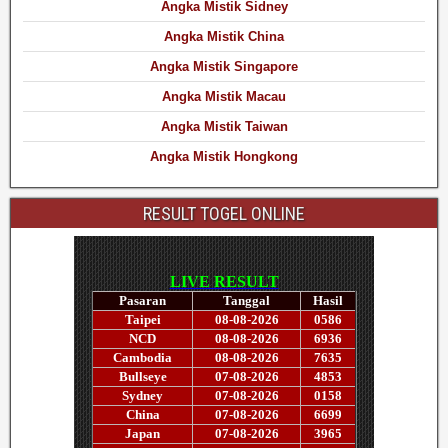
Angka Mistik Sidney
Angka Mistik China
Angka Mistik Singapore
Angka Mistik Macau
Angka Mistik Taiwan
Angka Mistik Hongkong
RESULT TOGEL ONLINE