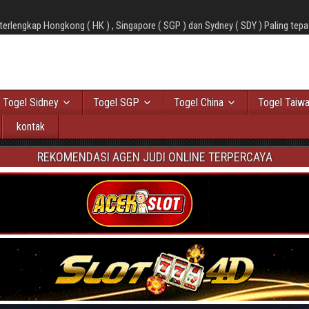
terlengkap Hongkong ( HK ) , Singapore ( SGP ) dan Sydney ( SDY ) Paling tepa
Togel Sidney
Togel SGP
Togel China
Togel Taiw
kontak
REKOMENDASI AGEN JUDI ONLINE TERPERCAYA