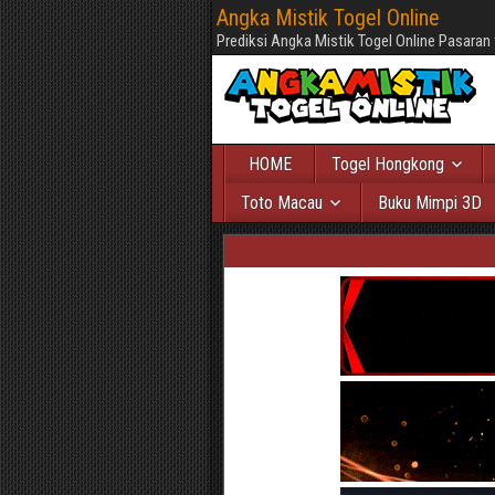
Angka Mistik Togel Online
Prediksi Angka Mistik Togel Online Pasaran 
HOME
Togel Hongkong
Toto Macau
Buku Mimpi 3D