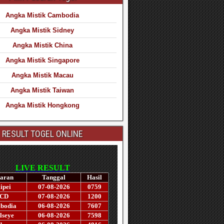
Angka Mistik Cambodia
Angka Mistik Sidney
Angka Mistik China
Angka Mistik Singapore
Angka Mistik Macau
Angka Mistik Taiwan
Angka Mistik Hongkong
RESULT TOGEL ONLINE