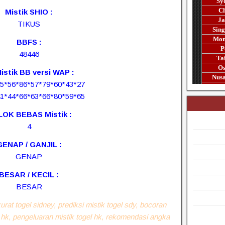
Mistik SHIO :
TIKUS
BBFS :
48446
istik BB versi WAP :
25*56*86*57*79*60*43*27
41*44*66*63*66*80*59*65
OK BEBAS Mistik :
4
GENAP / GANJIL :
GENAP
BESAR / KECIL :
BESAR
rat togel sidney, prediksi mistik togel sdy, bocoran
el hk, pengeluaran mistik togel hk, rekomendasi angka