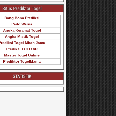
Situs Prediktor Togel
Bang Bona Prediksi
Paito Warna
Angka Keramat Togel
Angka Mistik Togel
Prediksi Togel Mbah Jamu
Prediksi TOTO 4D
Master Togel Online
Prediktor TogelMania
STATISTIK