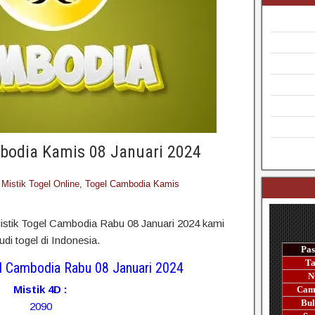
bodia Kamis 08 Januari 2024
Mistik Togel Online
,
Togel Cambodia Kamis
stik Togel Cambodia Rabu 08 Januari 2024 kami
di togel di Indonesia.
l Cambodia Rabu 08 Januari 2024
Mistik 4D :
2090