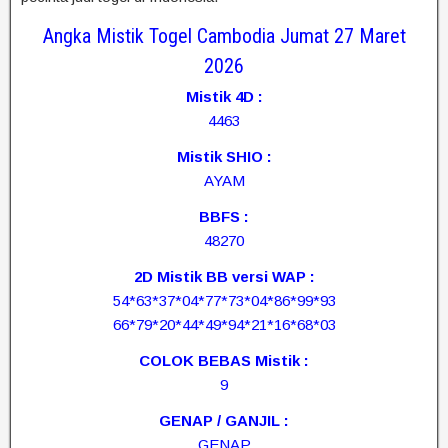
Angka Mistik Togel Cambodia Jumat 27 Maret
2026
Mistik 4D :
4463
Mistik SHIO :
AYAM
BBFS :
48270
2D Mistik BB versi WAP :
54*63*37*04*77*73*04*86*99*93
66*79*20*44*49*94*21*16*68*03
COLOK BEBAS Mistik :
9
GENAP / GANJIL :
GENAP