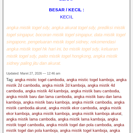
BESAR / KECIL :
KECIL
angka mistik togel sdy, angka akurat togel sdy, prediksi mistik
togel singapur, bocoran mistik togel singapur, data mistik togel
singapore, pengeluaran mistik togel sidney, rekomendasi
angka mistik togel hk hari ini, bo mistik togel sdy, keluaran
mistik togel sdy, paito mistik togel hongkong, angka mistik
sidney paling jitu dan akurat.
Updated: Maret 27, 2026 — 12:46 am
Tag:
angka mistic togel cambodia
,
angka mistic togel kamboja
,
angka
mistik 2d cambodia
,
angka mistik 2d kamboja
,
angka mistik 4d
cambodia
,
angka mistik 4d kamboja
,
angka mistik baru cambodia
,
angka mistik baru dan lama cambodia
,
angka mistik baru dan lama
kamboja
,
angka mistik baru kamboja
,
angka mistik cambodia
,
angka
mistik cambodia akurat
,
angka mistik ekor cambodia
,
angka mistik
ekor kamboja
,
angka mistik kamboja
,
angka mistik kamboja akurat
,
angka mistik lama cambodia
,
angka mistik lama kamboja
,
angka
mistik togel cambodia
,
angka mistik togel dan pola cambodia
,
angka
mistik togel dan pola kamboja
,
angka mistik togel kamboja
,
angka