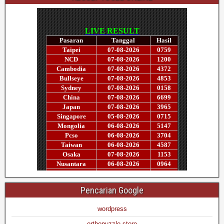
Pencarian Google
wordpress
orthopuzzle store