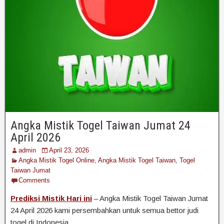
Angka Mistik Togel Taiwan Jumat 24
April 2026
admin
April 23, 2026
Angka Mistik Togel Online
,
Angka Mistik Togel Taiwan
,
Togel
Taiwan Jumat
Comments
Prediksi Mistik Hari ini
– Angka Mistik Togel Taiwan Jumat
24 April 2026 kami persembahkan untuk semua bettor judi
togel di Indonesia.