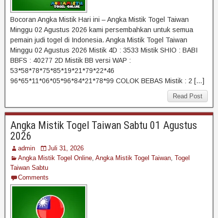
Bocoran Angka Mistik Hari ini – Angka Mistik Togel Taiwan
Minggu 02 Agustus 2026 kami persembahkan untuk semua
pemain judi togel di Indonesia. Angka Mistik Togel Taiwan
Minggu 02 Agustus 2026 Mistik 4D : 3533 Mistik SHIO : BABI
BBFS : 40277 2D Mistik BB versi WAP :
53*58*78*75*85*19*21*79*22*46
96*65*11*06*05*96*84*21*78*99 COLOK BEBAS Mistik : 2 […]
Read Post
Angka Mistik Togel Taiwan Sabtu 01 Agustus
2026
admin
Juli 31, 2026
Angka Mistik Togel Online
,
Angka Mistik Togel Taiwan
,
Togel
Taiwan Sabtu
Comments