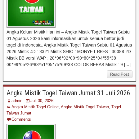
Angka Keluar Mistik Hari ini – Angka Mistik Togel Taiwan Sabtu
01 Agustus 2026 kami informasikan untuk semua bettor judi
togel di Indonesia. Angka Mistik Togel Taiwan Sabtu 01 Agustus
2026 Mistik 4D : 8321 Mistik SHIO : MONYET BBFS : 30088 2D
Mistik BB versi WAP : 28*96*92*00*90*80*25*04*55*38
00*99*05*26*83*51*05*75*69*38 COLOK BEBAS Mistik : 9 […]
Read Post
Angka Mistik Togel Taiwan Jumat 31 Juli 2026
admin
Juli 30, 2026
Angka Mistik Togel Online
,
Angka Mistik Togel Taiwan
,
Togel
Taiwan Jumat
Comments