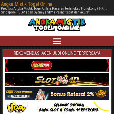
Angka Mistik Togel Online
Prediksi Angka Mistik Togel Online Pasaran terlengkap Hongkong ( HK ) ,
Singapore ( SGP ) dan Sydney ( SDY ) Paling tepat dan akurat
REKOMENDASI AGEN JUDI ONLINE TERPERCAYA