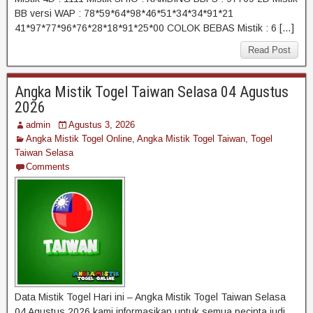
BB versi WAP : 78*59*64*98*46*51*34*34*91*21
41*97*77*96*76*28*18*91*25*00 COLOK BEBAS Mistik : 6 […]
Read Post
Angka Mistik Togel Taiwan Selasa 04 Agustus
2026
admin
Agustus 3, 2026
Angka Mistik Togel Online
,
Angka Mistik Togel Taiwan
,
Togel
Taiwan Selasa
Comments
Data Mistik Togel Hari ini – Angka Mistik Togel Taiwan Selasa
04 Agustus 2026 kami informasikan untuk semua pecinta judi