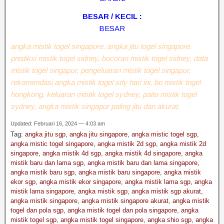
BESAR / KECIL :
BESAR
angka mistik togel singapore, angka jitu togel singapore,
prediksi mistik togel sidney, bocoran mistik togel sidney, data
mistik togel singapur, pengeluaran mistik togel singapur,
rekomendasi angka mistik togel sdy hari ini, bo mistik togel
hongkong, keluaran mistik togel sydney, paito mistik togel
sydney, angka mistik singapur paling jitu dan akurat.
Updated: Februari 16, 2024 — 4:03 am
Tag:
angka jitu sgp
,
angka jitu singapore
,
angka mistic togel sgp
,
angka mistic togel singapore
,
angka mistik 2d sgp
,
angka mistik 2d
singapore
,
angka mistik 4d sgp
,
angka mistik 4d singapore
,
angka
mistik baru dan lama sgp
,
angka mistik baru dan lama singapore
,
angka mistik baru sgp
,
angka mistik baru singapore
,
angka mistik
ekor sgp
,
angka mistik ekor singapore
,
angka mistik lama sgp
,
angka
mistik lama singapore
,
angka mistik sgp
,
angka mistik sgp akurat
,
angka mistik singapore
,
angka mistik singapore akurat
,
angka mistik
togel dan pola sgp
,
angka mistik togel dan pola singapore
,
angka
mistik togel sgp
,
angka mistik togel singapore
,
angka shio sgp
,
angka