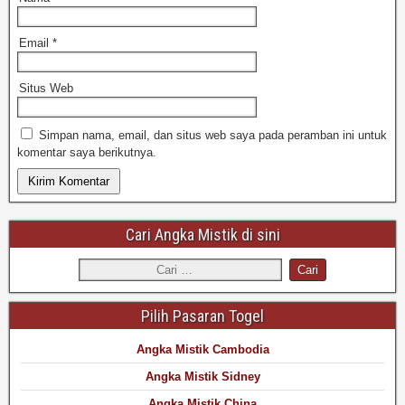
Email
*
Situs Web
Simpan nama, email, dan situs web saya pada peramban ini untuk
komentar saya berikutnya.
Cari Angka Mistik di sini
Pilih Pasaran Togel
Angka Mistik Cambodia
Angka Mistik Sidney
Angka Mistik China