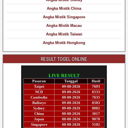
Angka Mistik China
Angka Mistik Singapore
Angka Mistik Macau
Angka Mistik Taiwan
Angka Mistik Hongkong
RESULT TOGEL ONLINE