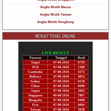
Angka Mistik Macau
Angka Mistik Taiwan
Angka Mistik Hongkong
RESULT TOGEL ONLINE