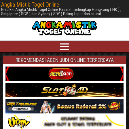
Angka Mistik Togel Online
Prediksi Angka Mistik Togel Online Pasaran terlengkap Hongkong ( HK ) ,
Singapore ( SGP ) dan Sydney ( SDY ) Paling tepat dan akurat
REKOMENDASI AGEN JUDI ONLINE TERPERCAYA