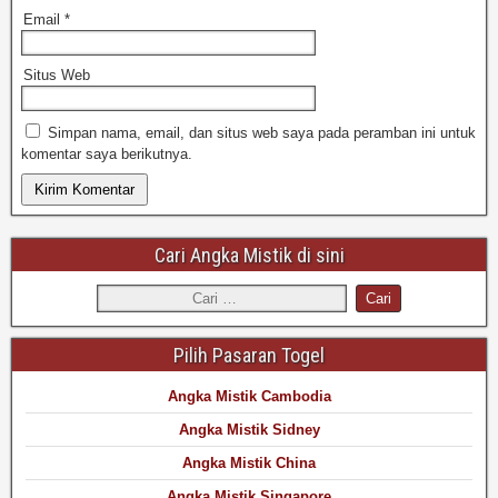
Email
*
Situs Web
Simpan nama, email, dan situs web saya pada peramban ini untuk
komentar saya berikutnya.
Cari Angka Mistik di sini
Pilih Pasaran Togel
Angka Mistik Cambodia
Angka Mistik Sidney
Angka Mistik China
Angka Mistik Singapore