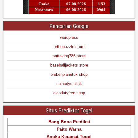
Pencarian Google
wordpress
orthopuzzle store
sattaking786 store
baseballjackets store
brokenplanetuk shop
spincitys click
alcodutyfree shop
Situs Prediktor Togel
Bang Bona Prediksi
Paito Warna
Angka Keramat Togel