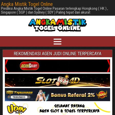
Angka Mistik Togel Online
Prediksi Angka Mistik Togel Online Pasaran terlengkap Hongkong ( HK ) ,
Singapore ( SGP ) dan Sydney ( SDY ) Paling tepat dan akurat
REKOMENDASI AGEN JUDI ONLINE TERPERCAYA