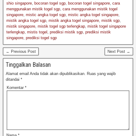
shio singapore
,
bocoran togel sgp
,
bocoran togel singapore
,
cara
menggunakan mistik togel sgp
,
cara menggunakan mistik togel
singapore
,
mistic angka togel sgp
,
mistic angka togel singapore
,
mistik angka togel sgp
,
mistik angka togel singapore
,
mistik sgp
,
mistik singapore
,
mistik togel sgp terlengkap
,
mistik togel singapore
terlengkap
,
mistis togel
,
prediksi mistik sgp
,
prediksi mistik
singapore
,
prediksi togel sgp
← Previous Post
Next Post →
Tinggalkan Balasan
Alamat email Anda tidak akan dipublikasikan.
Ruas yang wajib
ditandai
*
Komentar
*
Nama
*