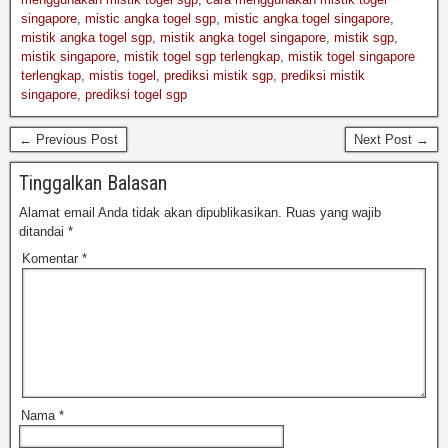
singapore
,
mistic angka togel sgp
,
mistic angka togel singapore
,
mistik angka togel sgp
,
mistik angka togel singapore
,
mistik sgp
,
mistik singapore
,
mistik togel sgp terlengkap
,
mistik togel singapore
terlengkap
,
mistis togel
,
prediksi mistik sgp
,
prediksi mistik
singapore
,
prediksi togel sgp
← Previous Post
Next Post →
Tinggalkan Balasan
Alamat email Anda tidak akan dipublikasikan.
Ruas yang wajib
ditandai
*
Komentar
*
Nama
*