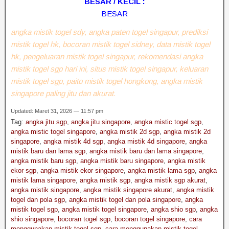
BESAR / KECIL :
BESAR
angka mistik togel sdy, angka paten togel singapur, prediksi
mistik togel hk, bocoran mistik togel sidney, data mistik togel
hk, pengeluaran mistik togel singapur, rekomendasi angka
mistik togel sgp hari ini, situs mistik togel singapur, keluaran
mistik togel sgp, paito mistik togel hongkong, angka mistik
singapore paling jitu dan akurat.
Updated: Maret 31, 2026 — 11:57 pm
Tag:
angka jitu sgp
,
angka jitu singapore
,
angka mistic togel sgp
,
angka mistic togel singapore
,
angka mistik 2d sgp
,
angka mistik 2d
singapore
,
angka mistik 4d sgp
,
angka mistik 4d singapore
,
angka
mistik baru dan lama sgp
,
angka mistik baru dan lama singapore
,
angka mistik baru sgp
,
angka mistik baru singapore
,
angka mistik
ekor sgp
,
angka mistik ekor singapore
,
angka mistik lama sgp
,
angka
mistik lama singapore
,
angka mistik sgp
,
angka mistik sgp akurat
,
angka mistik singapore
,
angka mistik singapore akurat
,
angka mistik
togel dan pola sgp
,
angka mistik togel dan pola singapore
,
angka
mistik togel sgp
,
angka mistik togel singapore
,
angka shio sgp
,
angka
shio singapore
,
bocoran togel sgp
,
bocoran togel singapore
,
cara
menggunakan mistik togel sgp
,
cara menggunakan mistik togel