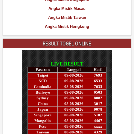
Angka Mistik Macau
Angka Mistik Taiwan
Angka Mistik Hongkong
RESULT TOGEL ONLINE