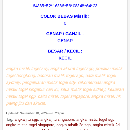
64*85*52*16*86*56*08*48*64*23
COLOK BEBAS Mistik :
0
GENAP / GANJIL :
GENAP
BESAR / KECIL :
KECIL
angka mistik togel sdy, angka akurat togel sgp, prediksi mistik
togel hongkong, bocoran mistik togel sgp, data mistik togel
sydney, pengeluaran mistik togel sdy, rekomendasi angka
mistik togel singapur hari ini, situs mistik togel sidney, keluaran
mistik togel sgp, paito mistik togel singapore, angka mistik hk
paling jitu dan akurat.
Updated: November 18, 2024 — 8:23 pm
Tag:
angka jitu sgp
,
angka jitu singapore
,
angka mistic togel sgp
,
angka mistic togel singapore
,
angka mistik 2d sgp
,
angka mistik 2d