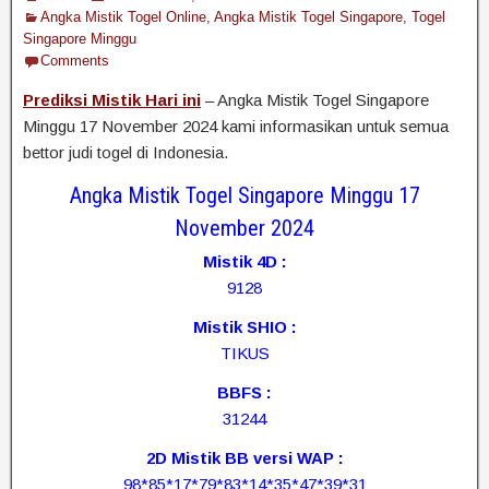
Angka Mistik Togel Online
,
Angka Mistik Togel Singapore
,
Togel
Singapore Minggu
Comments
Prediksi Mistik Hari ini
– Angka Mistik Togel Singapore
Minggu 17 November 2024 kami informasikan untuk semua
bettor judi togel di Indonesia.
Angka Mistik Togel Singapore Minggu 17
November 2024
Mistik 4D :
9128
Mistik SHIO :
TIKUS
BBFS :
31244
2D Mistik BB versi WAP :
98*85*17*79*83*14*35*47*39*31