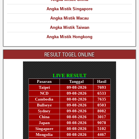
Angka Mistik Singapore
Angka Mistik Macau
Angka Mistik Taiwan
Angka Mistik Hongkong
RESULT TOGEL ONLINE