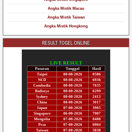
Angka Mistik Macau
Angka Mistik Taiwan
Angka Mistik Hongkong
RESULT TOGEL ONLINE