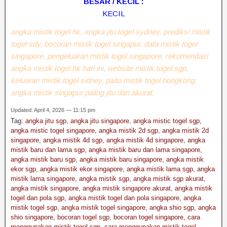
BESAR / KECIL :
KECIL
angka mistik togel hk, angka jitu togel sydney, prediksi mistik
togel sdy, bocoran mistik togel singapur, data mistik togel
singapore, pengeluaran mistik togel singapore, rekomendasi
angka mistik togel hk hari ini, website mistik togel sgp,
keluaran mistik togel sidney, paito mistik togel hongkong,
angka mistik singapur paling jitu dan akurat.
Updated: April 4, 2026 — 11:15 pm
Tag:
angka jitu sgp
,
angka jitu singapore
,
angka mistic togel sgp
,
angka mistic togel singapore
,
angka mistik 2d sgp
,
angka mistik 2d
singapore
,
angka mistik 4d sgp
,
angka mistik 4d singapore
,
angka
mistik baru dan lama sgp
,
angka mistik baru dan lama singapore
,
angka mistik baru sgp
,
angka mistik baru singapore
,
angka mistik
ekor sgp
,
angka mistik ekor singapore
,
angka mistik lama sgp
,
angka
mistik lama singapore
,
angka mistik sgp
,
angka mistik sgp akurat
,
angka mistik singapore
,
angka mistik singapore akurat
,
angka mistik
togel dan pola sgp
,
angka mistik togel dan pola singapore
,
angka
mistik togel sgp
,
angka mistik togel singapore
,
angka shio sgp
,
angka
shio singapore
,
bocoran togel sgp
,
bocoran togel singapore
,
cara
menggunakan mistik togel sgp
,
cara menggunakan mistik togel