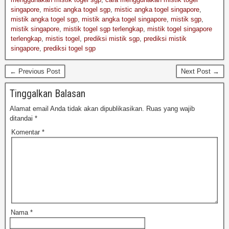
singapore
,
mistic angka togel sgp
,
mistic angka togel singapore
,
mistik angka togel sgp
,
mistik angka togel singapore
,
mistik sgp
,
mistik singapore
,
mistik togel sgp terlengkap
,
mistik togel singapore
terlengkap
,
mistis togel
,
prediksi mistik sgp
,
prediksi mistik
singapore
,
prediksi togel sgp
← Previous Post
Next Post →
Tinggalkan Balasan
Alamat email Anda tidak akan dipublikasikan.
Ruas yang wajib
ditandai
*
Komentar
*
Nama
*