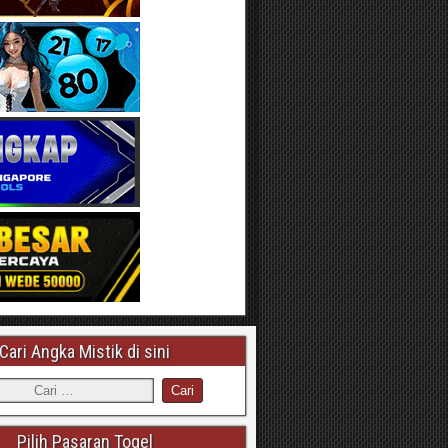
Cari Angka Mistik di sini
Pilih Pasaran Togel