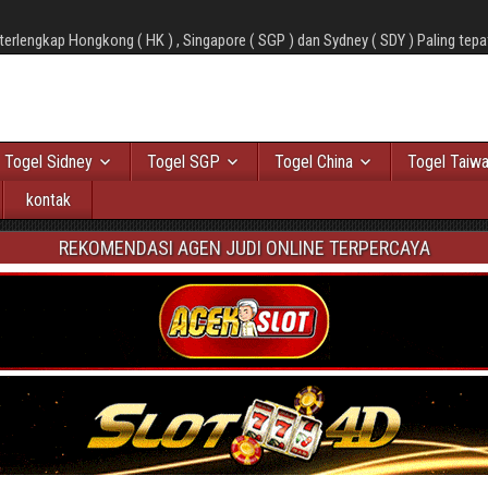
terlengkap Hongkong ( HK ) , Singapore ( SGP ) dan Sydney ( SDY ) Paling tepa
Togel Sidney
Togel SGP
Togel China
Togel Taiw
kontak
REKOMENDASI AGEN JUDI ONLINE TERPERCAYA