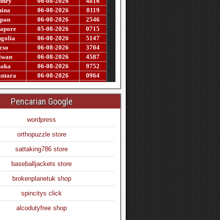
Pencarian Google
wordpress
orthopuzzle store
sattaking786 store
baseballjackets store
brokenplanetuk shop
spincitys click
alcodutyfree shop