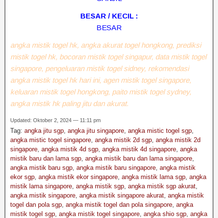
BESAR / KECIL :
BESAR
angka mistik togel hk, angka akurat togel hongkong, prediksi
mistik togel hk, bocoran mistik togel singapur, data mistik togel
singapore, pengeluaran mistik togel sidney, rekomendasi
angka mistik togel hk hari ini, agen mistik togel singapore,
keluaran mistik togel hongkong, paito mistik togel sydney,
angka mistik hk paling jitu dan akurat.
Updated: Oktober 2, 2024 — 11:11 pm
Tag:
angka jitu sgp
,
angka jitu singapore
,
angka mistic togel sgp
,
angka mistic togel singapore
,
angka mistik 2d sgp
,
angka mistik 2d
singapore
,
angka mistik 4d sgp
,
angka mistik 4d singapore
,
angka
mistik baru dan lama sgp
,
angka mistik baru dan lama singapore
,
angka mistik baru sgp
,
angka mistik baru singapore
,
angka mistik
ekor sgp
,
angka mistik ekor singapore
,
angka mistik lama sgp
,
angka
mistik lama singapore
,
angka mistik sgp
,
angka mistik sgp akurat
,
angka mistik singapore
,
angka mistik singapore akurat
,
angka mistik
togel dan pola sgp
,
angka mistik togel dan pola singapore
,
angka
mistik togel sgp
,
angka mistik togel singapore
,
angka shio sgp
,
angka