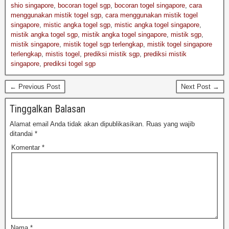
shio singapore
,
bocoran togel sgp
,
bocoran togel singapore
,
cara
menggunakan mistik togel sgp
,
cara menggunakan mistik togel
singapore
,
mistic angka togel sgp
,
mistic angka togel singapore
,
mistik angka togel sgp
,
mistik angka togel singapore
,
mistik sgp
,
mistik singapore
,
mistik togel sgp terlengkap
,
mistik togel singapore
terlengkap
,
mistis togel
,
prediksi mistik sgp
,
prediksi mistik
singapore
,
prediksi togel sgp
← Previous Post
Next Post →
Tinggalkan Balasan
Alamat email Anda tidak akan dipublikasikan.
Ruas yang wajib
ditandai
*
Komentar
*
Nama
*