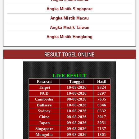
Angka Mistik Singapore
Angka Mistik Macau
Angka Mistik Taiwan
Angka Mistik Hongkong
RESULT TOGEL ONLINE