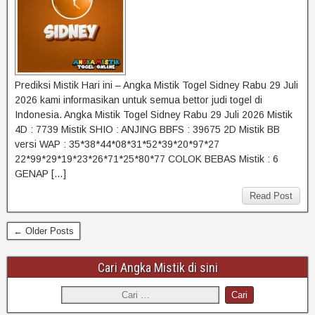
Prediksi Mistik Hari ini – Angka Mistik Togel Sidney Rabu 29 Juli
2026 kami informasikan untuk semua bettor judi togel di
Indonesia. Angka Mistik Togel Sidney Rabu 29 Juli 2026 Mistik
4D : 7739 Mistik SHIO : ANJING BBFS : 39675 2D Mistik BB
versi WAP : 35*38*44*08*31*52*39*20*97*27
22*99*29*19*23*26*71*25*80*77 COLOK BEBAS Mistik : 6
GENAP […]
Read Post
← Older Posts
Cari Angka Mistik di sini