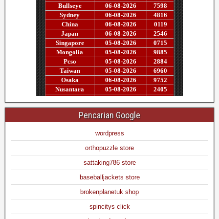
Pencarian Google
wordpress
orthopuzzle store
sattaking786 store
baseballjackets store
brokenplanetuk shop
spincitys click