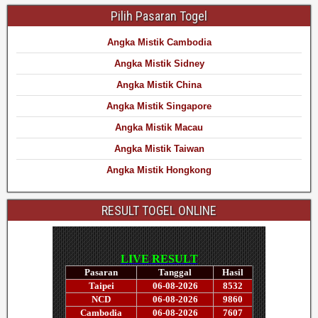
Pilih Pasaran Togel
Angka Mistik Cambodia
Angka Mistik Sidney
Angka Mistik China
Angka Mistik Singapore
Angka Mistik Macau
Angka Mistik Taiwan
Angka Mistik Hongkong
RESULT TOGEL ONLINE