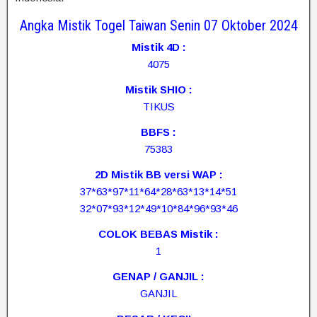
Angka Mistik Togel Taiwan Senin 07 Oktober 2024
Mistik 4D :
4075
Mistik SHIO :
TIKUS
BBFS :
75383
2D Mistik BB versi WAP :
37*63*97*11*64*28*63*13*14*51
32*07*93*12*49*10*84*96*93*46
COLOK BEBAS Mistik :
1
GENAP / GANJIL :
GANJIL