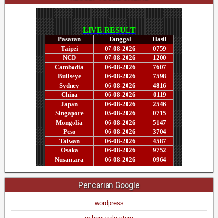
Pencarian Google
wordpress
orthopuzzle store