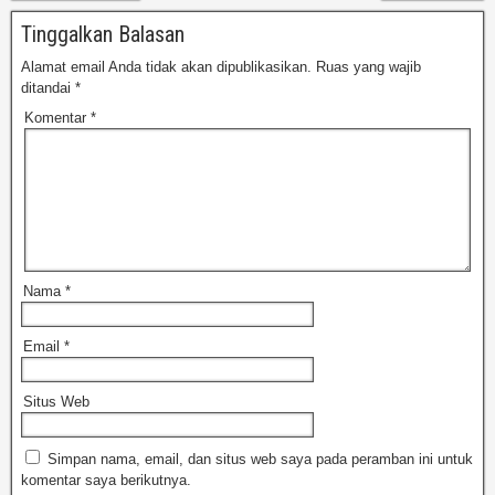
Tinggalkan Balasan
Alamat email Anda tidak akan dipublikasikan.
Ruas yang wajib
ditandai
*
Komentar
*
Nama
*
Email
*
Situs Web
Simpan nama, email, dan situs web saya pada peramban ini untuk
komentar saya berikutnya.