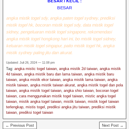
BESAR / KECIL :
BESAR
angka mistik togel sdy, angka paten togel sydney, prediksi
mistik togel hk, bocoran mistik togel sdy, data mistik togel
sidney, pengeluaran mistik togel singapore, rekomendasi
angka mistik togel hongkong hari ini, bo mistik togel sidney,
keluaran mistik togel singapur, paito mistik togel hk, angka
mistik sydney paling jitu dan akurat.
Updated: Juli 26, 2024 — 11:08 pm
Tag:
angka mistic togel taiwan
,
angka mistik 2d taiwan
,
angka mistik
4d taiwan
,
angka mistik baru dan lama taiwan
,
angka mistik baru
taiwan
,
angka mistik ekor taiwan
,
angka mistik lama taiwan
,
angka
mistik taiwan
,
angka mistik taiwan akurat
,
angka mistik togel dan pola
taiwan
,
angka mistik togel taiwan
,
angka shio taiwan
,
bocoran togel
taiwan
,
cara menggunakan mistik togel taiwan
,
mistic angka togel
taiwan
,
mistik angka togel taiwan
,
mistik taiwan
,
mistik togel taiwan
terlengkap
,
mistis togel
,
prediksi angka jitu taiwan
,
prediksi mistik
taiwan
,
prediksi togel taiwan
← Previous Post
Next Post →